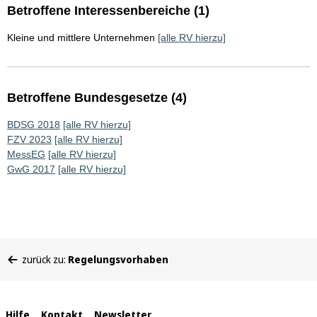
Betroffene Interessenbereiche (1)
Kleine und mittlere Unternehmen
[alle RV hierzu]
Betroffene Bundesgesetze (4)
BDSG 2018
[alle RV hierzu]
FZV 2023
[alle RV hierzu]
MessEG
[alle RV hierzu]
GwG 2017
[alle RV hierzu]
Sie
zurück zu:
Regelungsvorhaben
befinden
sich
hier:
Hilfe
Kontakt
Newsletter