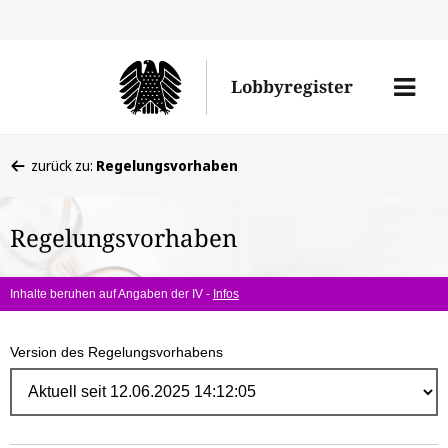
Direk
zum
Men
Lobbyregister
Inhal
öffne
Sie
zurück zu:
Regelungsvorhaben
befinden
sich
Regelungsvorhaben
hier:
Inhalte beruhen auf Angaben der IV -
Infos
Version des Regelungsvorhabens