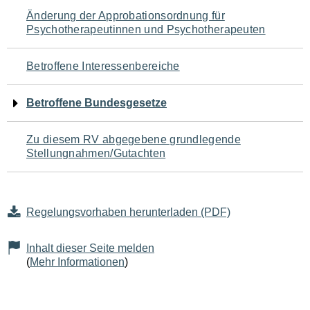
Navigation
Änderung der Approbationsordnung für
Psychotherapeutinnen und Psychotherapeuten
für
den
Betroffene Interessenbereiche
Seiteninhalt
Betroffene Bundesgesetze
Zu diesem RV abgegebene grundlegende
Stellungnahmen/Gutachten
Regelungsvorhaben herunterladen (PDF)
Inhalt dieser Seite melden
(
Mehr Informationen
)