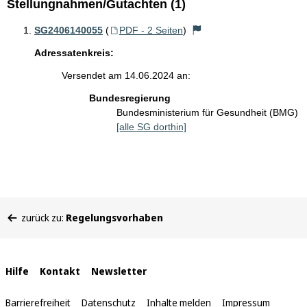
Stellungnahmen/Gutachten (1)
SG2406140055
(
PDF - 2 Seiten
)
Adressatenkreis:
Versendet am 14.06.2024 an:
Bundesregierung
Bundesministerium für Gesundheit (BMG)
[alle SG dorthin]
Sie
zurück zu:
Regelungsvorhaben
befinden
sich
hier:
Interne
Hilfe
Kontakt
Newsletter
Links
Barrierefreiheit
Datenschutz
Inhalte melden
Impressum