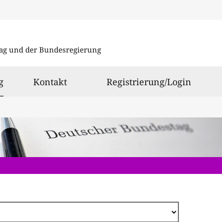
Direkt
zum
ag und der Bundesregierung
Inhalt
ausgewählt
g
Kontakt
Registrierung/Login