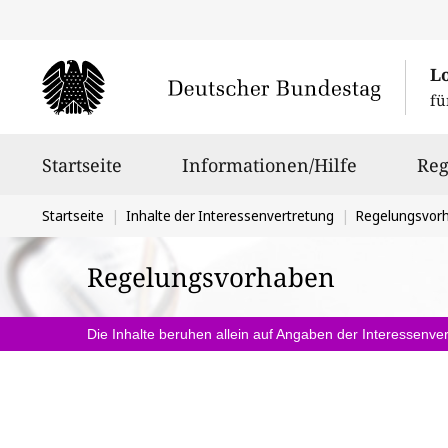
L
fü
Hauptnavigation
Startseite
Informationen/Hilfe
Reg
Sie
Startseite
Inhalte der Interessenvertretung
Regelungsvor
befinden
Regelungsvorhaben
sich
hier:
Die Inhalte beruhen allein auf Angaben der Interessenver