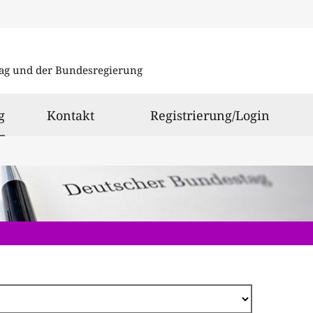
Direkt
zum
ag und der Bundesregierung
Inhalt
ausgewählt
g
Kontakt
Registrierung/Login