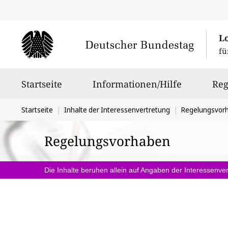
L
fü
Hauptnavigation
Startseite
Informationen/Hilfe
Reg
Sie
Startseite
Inhalte der Interessenvertretung
Regelungsvor
befinden
Regelungsvorhaben
sich
hier:
Die Inhalte beruhen allein auf Angaben der Interessenver