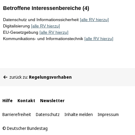
Betroffene Interessenbereiche (4)
Datenschutz und Informationssicherheit
[alle RV hierzu]
Digitalisierung
[alle RV hierzu]
EU-Gesetzgebung
[alle RV hierzu]
Kommunikations- und Informationstechnik
[alle RV hierzu]
Sie
zurück zu:
Regelungsvorhaben
befinden
sich
hier:
Interne
Hilfe
Kontakt
Newsletter
Links
Barrierefreiheit
Datenschutz
Inhalte melden
Impressum
© Deutscher Bundestag