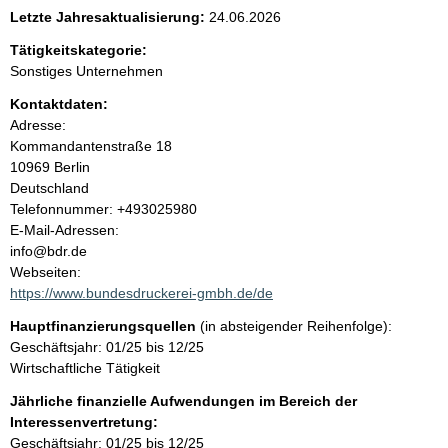
e
Letzte Jahresaktualisierung:
24.06.2026
n
Tätigkeitskategorie:
Sonstiges Unternehmen
i
Kontaktdaten:
Adresse:
n
Kommandantenstraße
18
10969
Berlin
h
Deutschland
K
Telefonnummer: +493025980
a
o
E-Mail-Adressen:
n
info@bdr.de
l
t
Webseiten:
a
https://www.bundesdruckerei-gmbh.de/de
t
k
Hauptfinanzierungsquellen
(in absteigender Reihenfolge):
t
Geschäftsjahr: 01/25 bis 12/25
i
Wirtschaftliche Tätigkeit
n
f
Jährliche finanzielle Aufwendungen im Bereich der
o
Interessenvertretung:
r
Geschäftsjahr: 01/25 bis 12/25