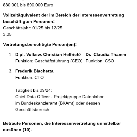
m
880.001 bis 890.000 Euro
a
Vollzeitäquivalent der im Bereich der Interessenvertretung
t
beschäftigten Personen:
i
Geschäftsjahr: 01/25 bis 12/25
o
3,05
n
e
Vertretungsberechtigte Person(en):
n
Dipl.-Volksw. Christian Helfrich 
Dr.  Claudia Thamm 
:
Funktion: Geschäftsführung (CEO)
Funktion: CSO
Frederik Blachetta 
Funktion: CTO
Tätigkeit bis 09/24:
Chief Data Officer - Projektgruppe Datenlabor
im Bundeskanzleramt (BKAmt) oder dessen
Geschäftsbereich
Betraute Personen, die Interessenvertretung unmittelbar
ausüben (10):