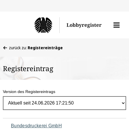
Direk
zum
Men
Lobbyregister
Inhal
öffne
Sie
zurück zu:
Registereinträge
befinden
sich
Registereintrag
hier:
Version des Registereintrags
Navigation
Bundesdruckerei GmbH