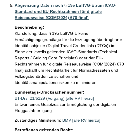
Abgrenzung Daten nach § 19e LuftVG-E zum ICAO-
Standard und EU-Rechtsrahmen für digitale
Reiseausweise (COM(2024) 670 final)
Beschreibung:
Klarstellung, dass § 19e LuftVG-E keine 
Ermächtigungsgrundlage für die Erzeugung übertragbarer 
Identitätsobjekte (Digital Travel Credentials (DTCs)) im 
Sinne der jeweils geltenden ICAO-Standards (Technical 
Reports / Guiding Core Principles) oder der EU-
Rechtsrahmen für digitale Reiseausweise (COM(2024) 670 
final) schafft um Rechtsklarheit für Normadressaten und 
Vollzugsbehörden zu schaffen und 
Identitätsmanipulationsrisiken zu minimieren 
Bundestags-Drucksachennummer:
BT-Drs. 21/6129
(
Vorgang
)
[alle RV hierzu]
Entwurf eines Gesetzes zur Ermöglichung der digitalen
Fluggastabfertigung
Zuständiges Ministerium:
BMV
[alle RV hierzu]
Betroffenes geltendes Recht: