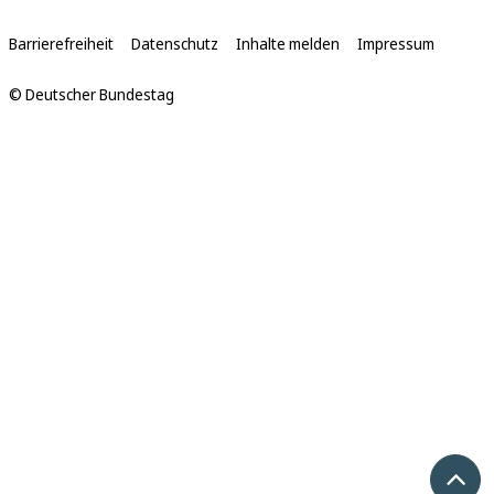
Links
Barrierefreiheit
Datenschutz
Inhalte melden
Impressum
© Deutscher Bundestag
Nach