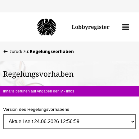
Direk
zum
Men
Lobbyregister
Inhal
öffne
Sie
zurück zu:
Regelungsvorhaben
befinden
sich
Regelungsvorhaben
hier:
Inhalte beruhen auf Angaben der IV -
Infos
Version des Regelungsvorhabens