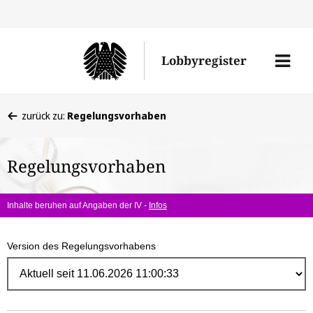
Direk
zum
Men
Lobbyregister
Inhal
öffne
Sie
zurück zu:
Regelungsvorhaben
befinden
sich
Regelungsvorhaben
hier:
Inhalte beruhen auf Angaben der IV -
Infos
Version des Regelungsvorhabens