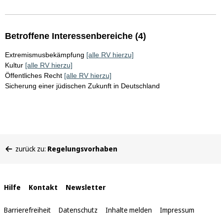
Betroffene Interessenbereiche (4)
Extremismusbekämpfung
[alle RV hierzu]
Kultur
[alle RV hierzu]
Öffentliches Recht
[alle RV hierzu]
Sicherung einer jüdischen Zukunft in Deutschland
Sie
zurück zu:
Regelungsvorhaben
befinden
sich
hier:
Interne
Hilfe
Kontakt
Newsletter
Links
Barrierefreiheit
Datenschutz
Inhalte melden
Impressum