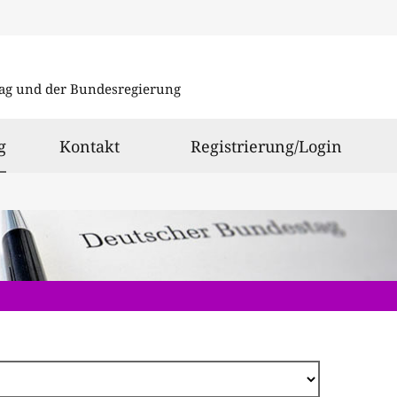
Direkt
zum
ag und der Bundesregierung
Inhalt
ausgewählt
g
Kontakt
Registrierung/Login