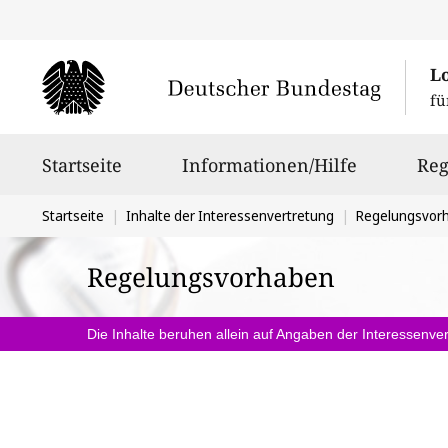
L
fü
Hauptnavigation
Startseite
Informationen/Hilfe
Reg
Sie
Startseite
Inhalte der Interessenvertretung
Regelungsvor
befinden
Regelungsvorhaben
sich
hier:
Die Inhalte beruhen allein auf Angaben der Interessenver