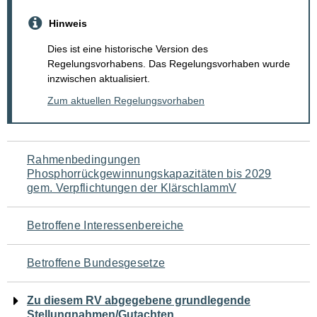
Hinweis
Dies ist eine historische Version des
Regelungsvorhabens. Das Regelungsvorhaben wurde
inzwischen aktualisiert.
Zum aktuellen Regelungsvorhaben
Navigation
Rahmenbedingungen
Phosphorrückgewinnungskapazitäten bis 2029
für
gem. Verpflichtungen der KlärschlammV
den
Betroffene Interessenbereiche
Seiteninhalt
Betroffene Bundesgesetze
Zu diesem RV abgegebene grundlegende
Stellungnahmen/Gutachten