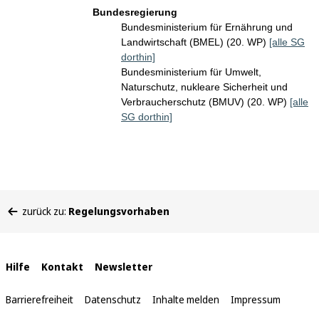
Bundesregierung
Bundesministerium für Ernährung und
Landwirtschaft (BMEL) (20. WP)
[alle SG
dorthin]
Bundesministerium für Umwelt,
Naturschutz, nukleare Sicherheit und
Verbraucherschutz (BMUV) (20. WP)
[alle
SG dorthin]
Sie
zurück zu:
Regelungsvorhaben
befinden
sich
hier:
Interne
Hilfe
Kontakt
Newsletter
Links
Barrierefreiheit
Datenschutz
Inhalte melden
Impressum