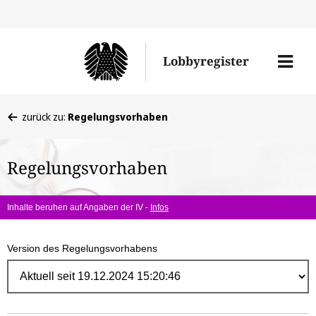
Direk
zum
Men
Lobbyregister
Inhal
öffne
Sie
zurück zu:
Regelungsvorhaben
befinden
sich
Regelungsvorhaben
hier:
Inhalte beruhen auf Angaben der IV -
Infos
Version des Regelungsvorhabens