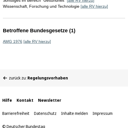
Sonstiges im Bereich "Gesundheit"
[alle RV hierzu]
Wissenschaft, Forschung und Technologie
[alle RV hierzu]
Betroffene Bundesgesetze (1)
AMG 1976
[alle RV hierzu]
Sie
zurück zu:
Regelungsvorhaben
befinden
sich
hier:
Interne
Hilfe
Kontakt
Newsletter
Links
Barrierefreiheit
Datenschutz
Inhalte melden
Impressum
© Deutscher Bundestag