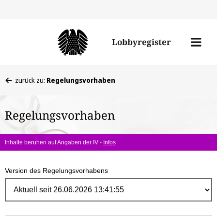
Direk
zum
Men
Lobbyregister
Inhal
öffne
Sie
zurück zu:
Regelungsvorhaben
befinden
sich
Regelungsvorhaben
hier:
Inhalte beruhen auf Angaben der IV -
Infos
Version des Regelungsvorhabens