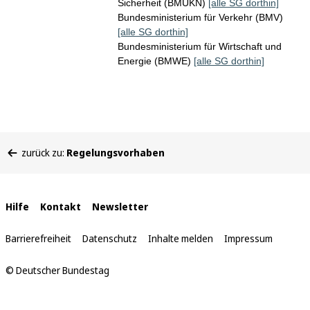
Sicherheit (BMUKN)
[alle SG dorthin]
Bundesministerium für Verkehr (BMV)
[alle SG dorthin]
Bundesministerium für Wirtschaft und
Energie (BMWE)
[alle SG dorthin]
Sie
zurück zu:
Regelungsvorhaben
befinden
sich
hier:
Interne
Hilfe
Kontakt
Newsletter
Links
Barrierefreiheit
Datenschutz
Inhalte melden
Impressum
© Deutscher Bundestag