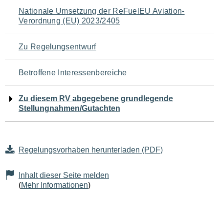
Navigation
Nationale Umsetzung der ReFuelEU Aviation-
Verordnung (EU) 2023/2405
für
den
Zu Regelungsentwurf
Seiteninhalt
Betroffene Interessenbereiche
Zu diesem RV abgegebene grundlegende
Stellungnahmen/Gutachten
Regelungsvorhaben herunterladen (PDF)
Inhalt dieser Seite melden
(
Mehr Informationen
)