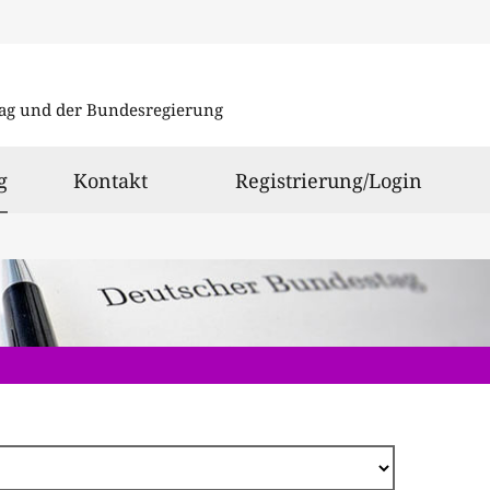
Direkt
zum
ag und der Bundesregierung
Inhalt
ausgewählt
g
Kontakt
Registrierung/Login