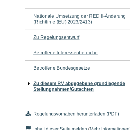
Navigation
Nationale Umsetzung der RED II-Änderung
(Richtlinie (EU) 2023/2413)
für
Zu Regelungsentwurf
den
Betroffene Interessenbereiche
Seiteninhalt
Betroffene Bundesgesetze
Zu diesem RV abgegebene grundlegende
Stellungnahmen/Gutachten
Regelungsvorhaben herunterladen (PDF)
Inhalt dieser Seite melden
(
Mehr Informationen