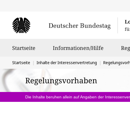
L
fü
Hauptnavigation
Startseite
Informationen/Hilfe
Reg
Sie
Startseite
Inhalte der Interessenvertretung
Regelungsvor
befinden
Regelungsvorhaben
sich
hier:
Die Inhalte beruhen allein auf Angaben der Interessenver