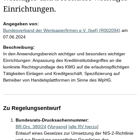
Einrichtungen.
Angegeben von:
Bundesverband der Wertpapierfirmen e.V. (bwf) (R002094)
am
07.06.2024
Beschreibung:
In den Anwendungsbereich wichtiger und besonders wichtiger
Einrichtungen: Anpassung des Kreditinstitutsbegriffes an die
konkrete Rechtsgrundlage des KWG auf die erlaubnispflichtigen
Tätigkeiten Einlagen und Kreditgeschäft. Spezifizierung auf
Betreiber von Handelsplattformen im Sinne des WpHG.
Zu Regelungsentwurf
Bundesrats-Drucksachennummer:
BR-Drs. 380/24
(
Vorgang
)
[alle RV hierzu]
Entwurf eines Gesetzes zur Umsetzung der NIS-2-Richtlinie
und zur Regelung wesentlicher Grundzüge des