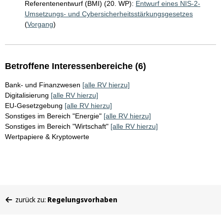
Referentenentwurf (BMI) (20. WP):
Entwurf eines NIS-2-
Umsetzungs- und Cybersicherheitsstärkungsgesetzes
(
Vorgang
)
Betroffene Interessenbereiche (6)
Bank- und Finanzwesen
[alle RV hierzu]
Digitalisierung
[alle RV hierzu]
EU-Gesetzgebung
[alle RV hierzu]
Sonstiges im Bereich "Energie"
[alle RV hierzu]
Sonstiges im Bereich "Wirtschaft"
[alle RV hierzu]
Wertpapiere & Kryptowerte
Sie
zurück zu:
Regelungsvorhaben
befinden
sich