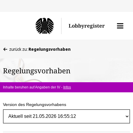
Direk
zum
Men
Lobbyregister
Inhal
öffne
Sie
zurück zu:
Regelungsvorhaben
befinden
sich
Regelungsvorhaben
hier:
Inhalte beruhen auf Angaben der IV -
Infos
Version des Regelungsvorhabens