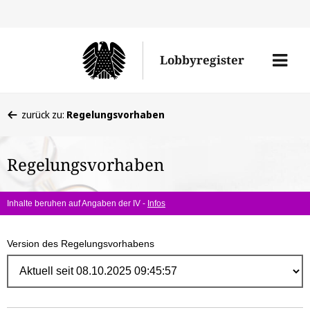
Direk
zum
Men
Lobbyregister
Inhal
öffne
Sie
zurück zu:
Regelungsvorhaben
befinden
sich
Regelungsvorhaben
hier:
Inhalte beruhen auf Angaben der IV -
Infos
Version des Regelungsvorhabens