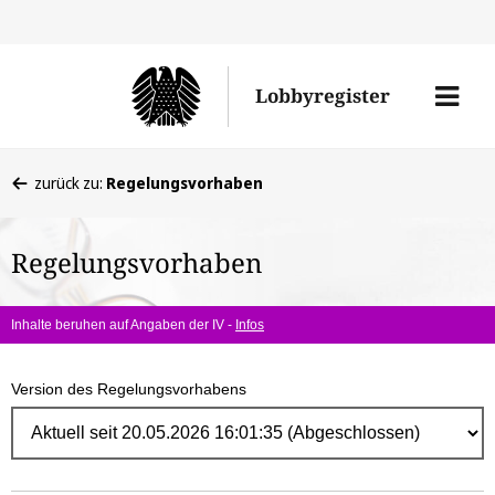
Direk
zum
Men
Lobbyregister
Inhal
öffne
Sie
zurück zu:
Regelungsvorhaben
befinden
sich
Regelungsvorhaben
hier:
Inhalte beruhen auf Angaben der IV -
Infos
Version des Regelungsvorhabens