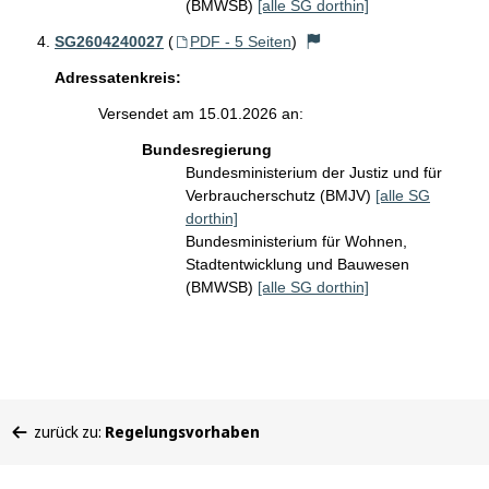
(BMWSB)
[alle SG dorthin]
SG2604240027
(
PDF - 5 Seiten
)
Adressatenkreis:
Versendet am 15.01.2026 an:
Bundesregierung
Bundesministerium der Justiz und für
Verbraucherschutz (BMJV)
[alle SG
dorthin]
Bundesministerium für Wohnen,
Stadtentwicklung und Bauwesen
(BMWSB)
[alle SG dorthin]
Sie
zurück zu:
Regelungsvorhaben
befinden
sich