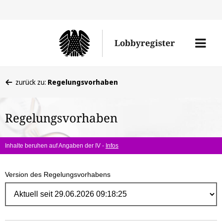
Direk
zum
Men
Lobbyregister
Inhal
öffne
Sie
zurück zu:
Regelungsvorhaben
befinden
sich
Regelungsvorhaben
hier:
Inhalte beruhen auf Angaben der IV -
Infos
Version des Regelungsvorhabens