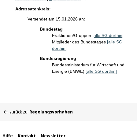
Adressatenkreis:
Versendet am 15.01.2026 an:
Bundestag
Fraktionen/Gruppen
[alle SG dorthin]
Mitglieder des Bundestages
[alle SG
dorthin]
Bundesregierung
Bundesministerium für Wirtschaft und
Energie (BMWE)
[alle SG dorthin]
Sie
zurück zu:
Regelungsvorhaben
befinden
sich
hier:
Interne
Hilfe
Kontakt
Newsletter