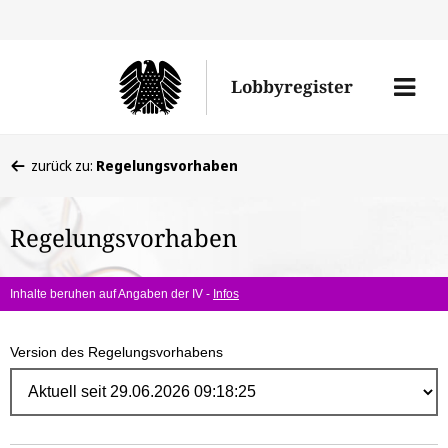
Direk
zum
Men
Lobbyregister
Inhal
öffne
Sie
zurück zu:
Regelungsvorhaben
befinden
sich
Regelungsvorhaben
hier:
Inhalte beruhen auf Angaben der IV -
Infos
Version des Regelungsvorhabens