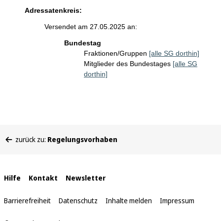
Adressatenkreis:
Versendet am 27.05.2025 an:
Bundestag
Fraktionen/Gruppen
[alle SG dorthin]
Mitglieder des Bundestages
[alle SG
dorthin]
Sie
zurück zu:
Regelungsvorhaben
befinden
sich
hier:
Interne
Hilfe
Kontakt
Newsletter
Links
Barrierefreiheit
Datenschutz
Inhalte melden
Impressum