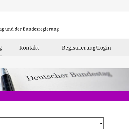
Direkt
zum
ag und der Bundesregierung
Inhalt
ausgewählt
g
Kontakt
Registrierung/Login