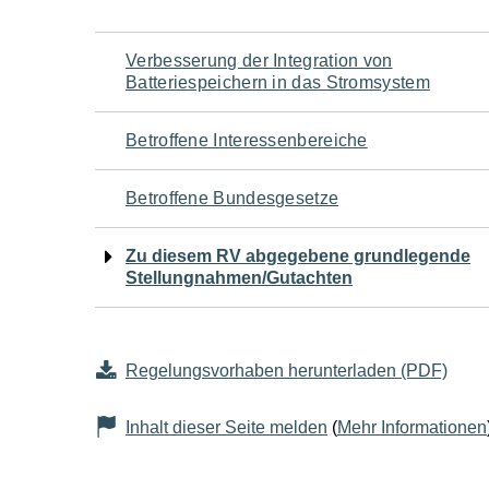
Navigation
Verbesserung der Integration von
Batteriespeichern in das Stromsystem
für
Betroffene Interessenbereiche
den
Betroffene Bundesgesetze
Seiteninhalt
Zu diesem RV abgegebene grundlegende
Stellungnahmen/Gutachten
Regelungsvorhaben herunterladen (PDF)
Inhalt dieser Seite melden
(
Mehr Informationen