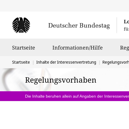
L
fü
Hauptnavigation
Startseite
Informationen/Hilfe
Reg
Sie
Startseite
Inhalte der Interessenvertretung
Regelungsvor
befinden
Regelungsvorhaben
sich
hier:
Die Inhalte beruhen allein auf Angaben der Interessenver