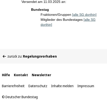
Versendet am 11.03.2025 an:
Bundestag
Fraktionen/Gruppen
[alle SG dorthin]
Mitglieder des Bundestages
[alle SG
dorthin]
Sie
zurück zu:
Regelungsvorhaben
befinden
sich
hier:
Interne
Hilfe
Kontakt
Newsletter
Links
Barrierefreiheit
Datenschutz
Inhalte melden
Impressum
© Deutscher Bundestag