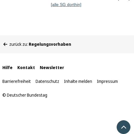
[alle SG dorthin]
Sie
zurück zu:
Regelungsvorhaben
befinden
sich
hier:
Interne
Hilfe
Kontakt
Newsletter
Links
Barrierefreiheit
Datenschutz
Inhalte melden
Impressum
© Deutscher Bundestag
Nach