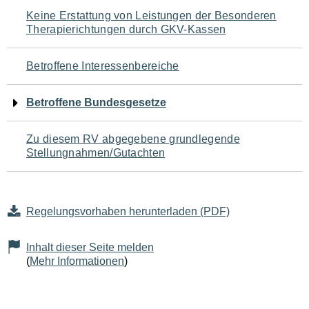
Navigation
Keine Erstattung von Leistungen der Besonderen
Therapierichtungen durch GKV-Kassen
für
den
Betroffene Interessenbereiche
Seiteninhalt
Betroffene Bundesgesetze
Zu diesem RV abgegebene grundlegende
Stellungnahmen/Gutachten
Regelungsvorhaben herunterladen (PDF)
Inhalt dieser Seite melden
(
Mehr Informationen
)