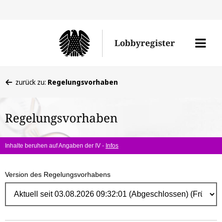
Direk
zum
Men
Lobbyregister
Inhal
öffne
Sie
zurück zu:
Regelungsvorhaben
befinden
sich
Regelungsvorhaben
hier:
Inhalte beruhen auf Angaben der IV -
Infos
Version des Regelungsvorhabens