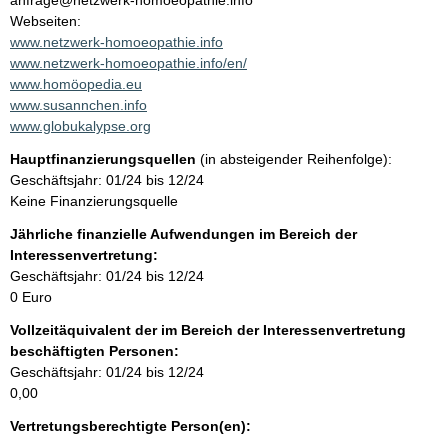
anfrage@netzwerk-homoeopathie.info
a
Webseiten:
k
www.netzwerk-homoeopathie.info
t
www.netzwerk-homoeopathie.info/en/
i
www.homöopedia.eu
n
www.susannchen.info
f
www.globukalypse.org
o
Hauptfinanzierungsquellen
(in absteigender Reihenfolge):
r
Geschäftsjahr: 01/24 bis 12/24
m
Keine Finanzierungsquelle
a
t
Jährliche finanzielle Aufwendungen im Bereich der
i
Interessenvertretung:
o
Geschäftsjahr: 01/24 bis 12/24
n
0 Euro
e
Vollzeitäquivalent der im Bereich der Interessenvertretung
n
beschäftigten Personen:
:
Geschäftsjahr: 01/24 bis 12/24
0,00
Vertretungsberechtigte Person(en):