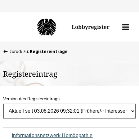
Direk
zum
Men
Lobbyregister
Inhal
öffne
Sie
zurück zu:
Registereinträge
befinden
sich
Registereintrag
hier:
Version des Registereintrags
Navigation
Informationsnetzwerk Homöopathie