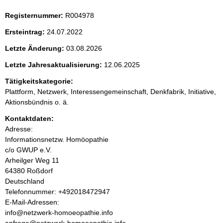
i
e
c
Registernummer:
R004978
h
n
t
Ersteintrag:
24.07.2022
i
i
g
Letzte Änderung:
03.08.2026
e
r
n
Letzte Jahresaktualisierung:
12.06.2025
H
Tätigkeitskategorie:
i
h
n
Plattform, Netzwerk, Interessengemeinschaft, Denkfabrik, Initiative,
w
Aktionsbündnis o. ä.
a
e
i
Kontaktdaten:
s
l
Adresse:
:
Informationsnetzw. Homöopathie
t
c/o GWUP e.V.
Arheilger Weg
11
64380
Roßdorf
Deutschland
K
Telefonnummer: +492018472947
o
E-Mail-Adressen:
n
info@netzwerk-homoeopathie.info
t