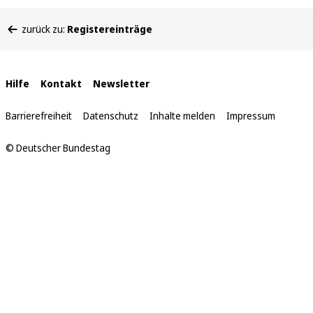
Sie
zurück zu:
Registereinträge
befinden
sich
hier:
Interne
Hilfe
Kontakt
Newsletter
Links
Barrierefreiheit
Datenschutz
Inhalte melden
Impressum
© Deutscher Bundestag