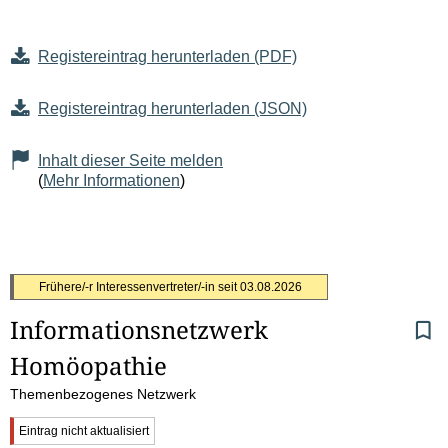
Registereintrag herunterladen (PDF)
Registereintrag herunterladen (JSON)
Inhalt dieser Seite melden
(
Mehr Informationen
)
S
Frühere/-r Interessenvertreter/-in seit
03.08.2026
Informationsnetzwerk 
e
Homöopathie
i
Themenbezogenes Netzwerk
t
W
Eintrag nicht aktualisiert