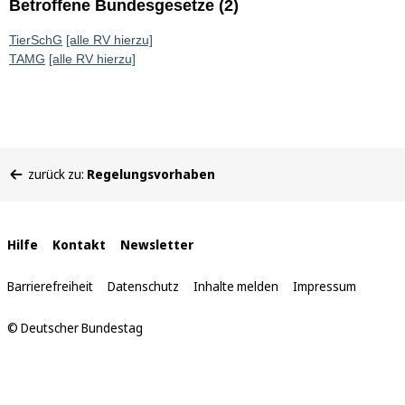
Betroffene Bundesgesetze (2)
TierSchG
[alle RV hierzu]
TAMG
[alle RV hierzu]
Sie
zurück zu:
Regelungsvorhaben
befinden
sich
hier:
Interne
Hilfe
Kontakt
Newsletter
Links
Barrierefreiheit
Datenschutz
Inhalte melden
Impressum
© Deutscher Bundestag