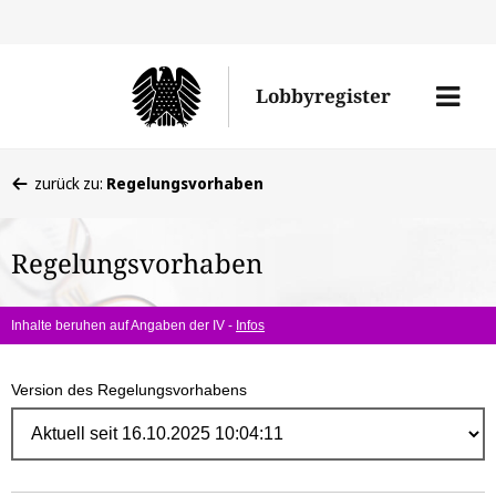
Direk
zum
Men
Lobbyregister
Inhal
öffne
Sie
zurück zu:
Regelungsvorhaben
befinden
sich
Regelungsvorhaben
hier:
Inhalte beruhen auf Angaben der IV -
Infos
Version des Regelungsvorhabens