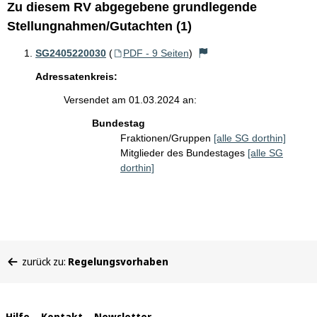
Zu diesem RV abgegebene grundlegende
Stellungnahmen/Gutachten (1)
SG2405220030
(
PDF - 9 Seiten
)
Adressatenkreis:
Versendet am 01.03.2024 an:
Bundestag
Fraktionen/Gruppen
[alle SG dorthin]
Mitglieder des Bundestages
[alle SG
dorthin]
Sie
zurück zu:
Regelungsvorhaben
befinden
sich
hier:
Hilfe
Kontakt
Newsletter