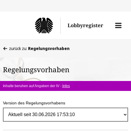
Direk
zum
Men
Lobbyregister
Inhal
öffne
Sie
zurück zu:
Regelungsvorhaben
befinden
sich
Regelungsvorhaben
hier:
Inhalte beruhen auf Angaben der IV -
Infos
Version des Regelungsvorhabens