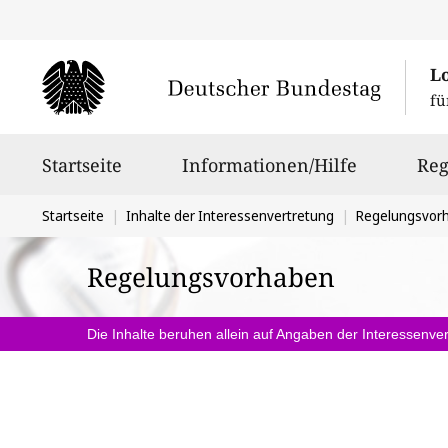
L
fü
Hauptnavigation
Startseite
Informationen/Hilfe
Reg
Sie
Startseite
Inhalte der Interessenvertretung
Regelungsvor
befinden
Regelungsvorhaben
sich
hier:
Die Inhalte beruhen allein auf Angaben der Interessenver