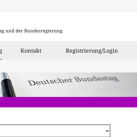
Direkt
zum
ag und der Bundesregierung
Inhalt
ausgewählt
g
Kontakt
Registrierung/Login