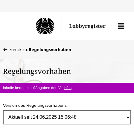
Direk
zum
Men
Lobbyregister
Inhal
öffne
Sie
zurück zu:
Regelungsvorhaben
befinden
sich
Regelungsvorhaben
hier:
Inhalte beruhen auf Angaben der IV -
Infos
Version des Regelungsvorhabens