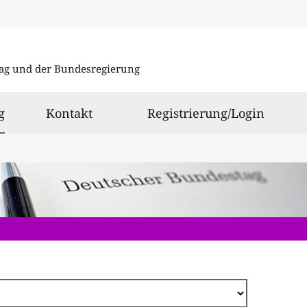
Direkt
zum
ag und der Bundesregierung
Inhalt
ausgewählt
g
Kontakt
Registrierung/Login