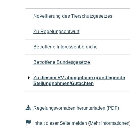
Navigation
Novellierung des Tierschutzgesetzes
für
Zu Regelungsentwurf
den
Betroffene Interessenbereiche
Seiteninhalt
Betroffene Bundesgesetze
Zu diesem RV abgegebene grundlegende
Stellungnahmen/Gutachten
Regelungsvorhaben herunterladen (PDF)
Inhalt dieser Seite melden
(
Mehr Informationen