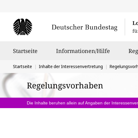
L
fü
Hauptnavigation
Startseite
Informationen/Hilfe
Reg
Sie
Startseite
Inhalte der Interessenvertretung
Regelungsvor
befinden
Regelungsvorhaben
sich
hier:
Die Inhalte beruhen allein auf Angaben der Interessenver