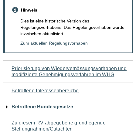
Hinweis
Dies ist eine historische Version des
Regelungsvorhabens. Das Regelungsvorhaben wurde
inzwischen aktualisiert.
Zum aktuellen Regelungsvorhaben
Navigation
Priorisierung von Wiedervernässungsvorhaben und
modifizierte Genehmigungsverfahren im WHG
für
den
Betroffene Interessenbereiche
Seiteninhalt
Betroffene Bundesgesetze
Zu diesem RV abgegebene grundlegende
Stellungnahmen/Gutachten