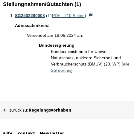
Stellungnahmen/Gutachten (1)
SG2502260008
(
PDF - 210 Seiten
)
Adressatenkreis:
Versendet am 18.06.2024 an:
Bundesregierung
Bundesministerium für Umwelt,
Naturschutz, nukleare Sicherheit und
Verbraucherschutz (BMUV) (20. WP)
[alle
SG dorthin]
Sie
zurück zu:
Regelungsvorhaben
befinden
sich
hier:
Hilfe
Kontakt
Newsletter