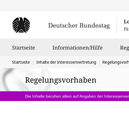
L
fü
Hauptnavigation
Startseite
Informationen/Hilfe
Reg
Sie
Startseite
Inhalte der Interessenvertretung
Regelungsvor
befinden
Regelungsvorhaben
sich
hier:
Die Inhalte beruhen allein auf Angaben der Interessenver