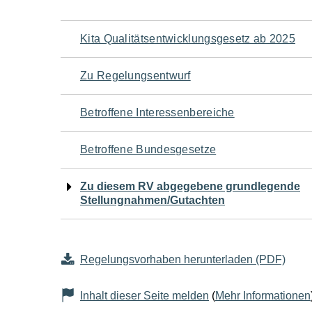
Navigation
Kita Qualitätsentwicklungsgesetz ab 2025
für
Zu Regelungsentwurf
den
Betroffene Interessenbereiche
Seiteninhalt
Betroffene Bundesgesetze
Zu diesem RV abgegebene grundlegende
Stellungnahmen/Gutachten
Regelungsvorhaben herunterladen (PDF)
Inhalt dieser Seite melden
(
Mehr Informationen