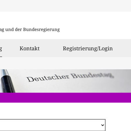
Direkt
zum
ag und der Bundesregierung
Inhalt
ausgewählt
g
Kontakt
Registrierung/Login