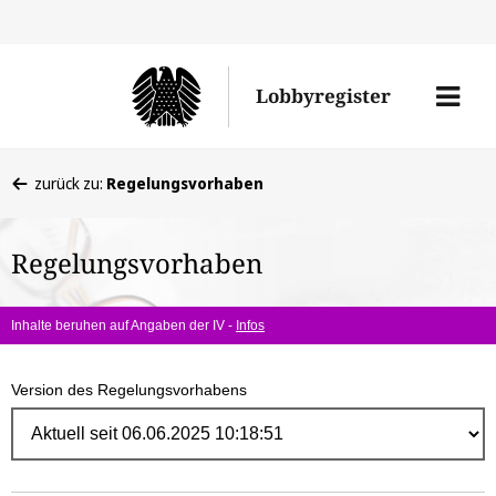
Direk
zum
Men
Lobbyregister
Inhal
öffne
Sie
zurück zu:
Regelungsvorhaben
befinden
sich
Regelungsvorhaben
hier:
Inhalte beruhen auf Angaben der IV -
Infos
Version des Regelungsvorhabens