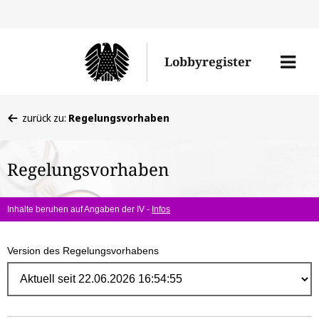
Direk
zum
Men
Lobbyregister
Inhal
öffne
Sie
zurück zu:
Regelungsvorhaben
befinden
sich
Regelungsvorhaben
hier:
Inhalte beruhen auf Angaben der IV -
Infos
Version des Regelungsvorhabens