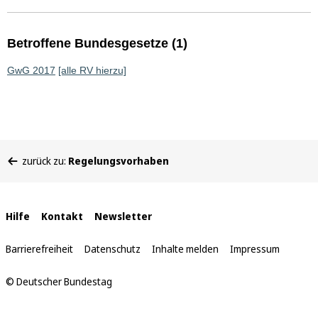
Betroffene Bundesgesetze (1)
GwG 2017
[alle RV hierzu]
Sie
zurück zu:
Regelungsvorhaben
befinden
sich
hier:
Interne
Hilfe
Kontakt
Newsletter
Links
Barrierefreiheit
Datenschutz
Inhalte melden
Impressum
© Deutscher Bundestag