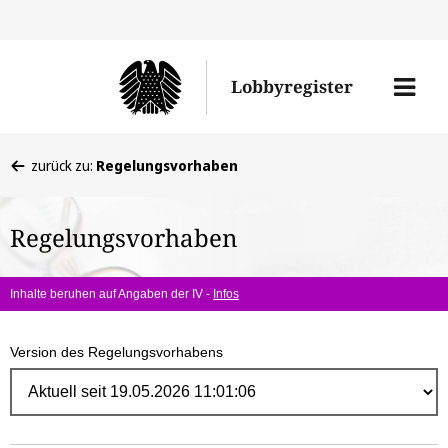
Direk
zum
Men
Lobbyregister
Inhal
öffne
Sie
zurück zu:
Regelungsvorhaben
befinden
sich
Regelungsvorhaben
hier:
Inhalte beruhen auf Angaben der IV -
Infos
Version des Regelungsvorhabens