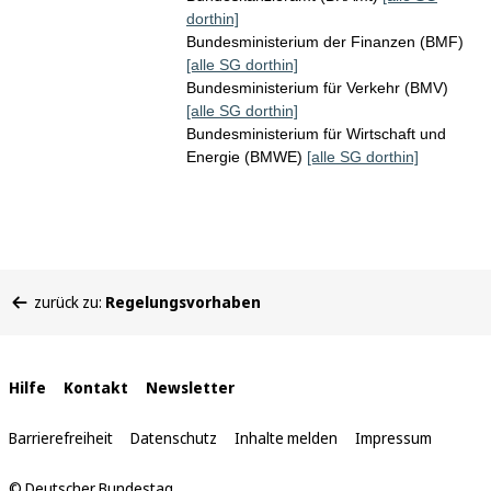
dorthin]
Bundesministerium der Finanzen (BMF)
[alle SG dorthin]
Bundesministerium für Verkehr (BMV)
[alle SG dorthin]
Bundesministerium für Wirtschaft und
Energie (BMWE)
[alle SG dorthin]
Sie
zurück zu:
Regelungsvorhaben
befinden
sich
hier:
Interne
Hilfe
Kontakt
Newsletter
Links
Barrierefreiheit
Datenschutz
Inhalte melden
Impressum
© Deutscher Bundestag