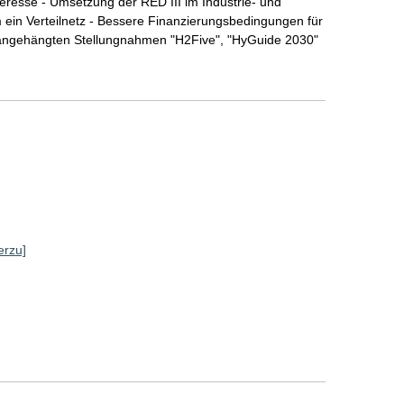
nteresse - Umsetzung der RED III im Industrie- und
 ein Verteilnetz - Bessere Finanzierungsbedingungen für
e angehängten Stellungnahmen "H2Five", "HyGuide 2030"
erzu]
]