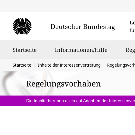
L
fü
Hauptnavigation
Startseite
Informationen/Hilfe
Reg
Sie
Startseite
Inhalte der Interessenvertretung
Regelungsvor
befinden
Regelungsvorhaben
sich
hier:
Die Inhalte beruhen allein auf Angaben der Interessenver