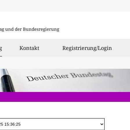
Direkt
zum
ag und der Bundesregierung
Inhalt
ausgewählt
g
Kontakt
Registrierung/Login