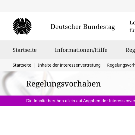
L
fü
Hauptnavigation
Startseite
Informationen/Hilfe
Reg
Sie
Startseite
Inhalte der Interessenvertretung
Regelungsvor
befinden
Regelungsvorhaben
sich
hier:
Die Inhalte beruhen allein auf Angaben der Interessenver