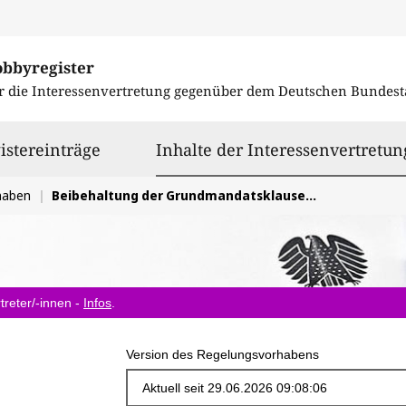
obbyregister
r die Interessenvertretung gegenüber dem
Deutschen Bundest
istereinträge
Inhalte der Interessenvertretun
haben
Beibehaltung der Grundmandatsklausel sowie Senkung der Sperrklausel im Bundeswahlgesetz
treter/-innen -
Infos
.
Version des Regelungsvorhabens