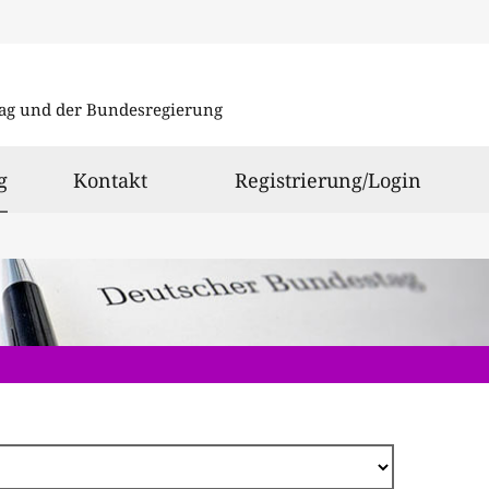
Direkt
zum
ag und der Bundesregierung
Inhalt
ausgewählt
g
Kontakt
Registrierung/Login