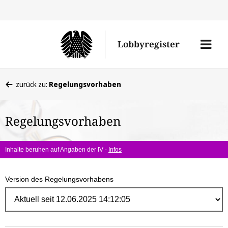
Direk
zum
Men
Lobbyregister
Inhal
öffne
Sie
zurück zu:
Regelungsvorhaben
befinden
sich
Regelungsvorhaben
hier:
Inhalte beruhen auf Angaben der IV -
Infos
Version des Regelungsvorhabens