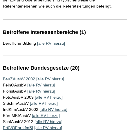
der Er- und Überarbeitung sind typischerweise die
Referentenebenen wie auch die Referatsleitungen beteiligt.
Betroffene Interessenbereiche (1)
Berufliche Bildung
[alle RV hierzu]
Betroffene Bundesgesetze (20)
BauZAusbV 2002
[alle RV hierzu]
FeinOAusbV
[alle RV hierzu]
FloristAusbV
[alle RV hierzu]
FotoAusbV 2009
[alle RV hierzu]
SiSchmAusbV
[alle RV hierzu]
IndKfmAusbV 2002
[alle RV hierzu]
BüroMKfAusbV
[alle RV hierzu]
SchfAusbV 2012
[alle RV hierzu]
PrüVOFortkfmBf
[alle RV hierzu]