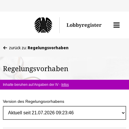
Direk
zum
Men
Lobbyregister
Inhal
öffne
Sie
zurück zu:
Regelungsvorhaben
befinden
sich
Regelungsvorhaben
hier:
Inhalte beruhen auf Angaben der IV -
Infos
Version des Regelungsvorhabens