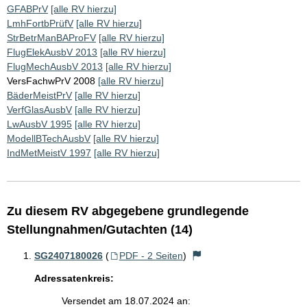
GFABPrV
[alle RV hierzu]
LmhFortbPrüfV
[alle RV hierzu]
StrBetrManBAProFV
[alle RV hierzu]
FlugElekAusbV 2013
[alle RV hierzu]
FlugMechAusbV 2013
[alle RV hierzu]
VersFachwPrV 2008
[alle RV hierzu]
BäderMeistPrV
[alle RV hierzu]
VerfGlasAusbV
[alle RV hierzu]
LwAusbV 1995
[alle RV hierzu]
ModellBTechAusbV
[alle RV hierzu]
IndMetMeistV 1997
[alle RV hierzu]
Zu diesem RV abgegebene grundlegende
Stellungnahmen/Gutachten (14)
SG2407180026
(
PDF - 2 Seiten
)
Adressatenkreis:
Versendet am 18.07.2024 an: