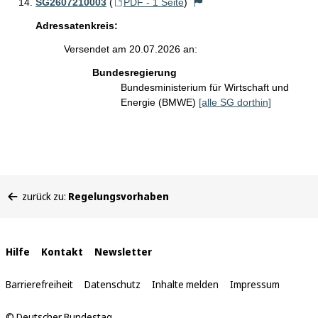
SG2607210003
(
PDF - 1 Seite
)
Adressatenkreis:
Versendet am 20.07.2026 an:
Bundesregierung
Bundesministerium für Wirtschaft und
Energie (BMWE)
[alle SG dorthin]
Sie
zurück zu:
Regelungsvorhaben
befinden
sich
hier:
Interne
Hilfe
Kontakt
Newsletter
Links
Barrierefreiheit
Datenschutz
Inhalte melden
Impressum
© Deutscher Bundestag