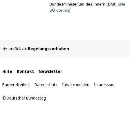
Bundesministerium des Innern (BMI)
[alle
SG dorthin]
Sie
zurück zu:
Regelungsvorhaben
befinden
sich
hier:
Interne
Hilfe
Kontakt
Newsletter
Links
Barrierefreiheit
Datenschutz
Inhalte melden
Impressum
© Deutscher Bundestag