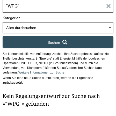
h
E
b
o
i
Kategorien
x
n
Alles durchsuchen
g
Suchen
a
Sie können mithilfe von Anführungszeichen Ihre Suchergebnisse auf exakte
b
Treffer beschränken, z. B. "Energie" statt Energie.
Mithilfe der booleschen
Operatoren UND, ODER, NICHT (in Großbuchstaben) und durch die
e
Verwendung von Klammern () können Sie außerdem Ihre Suchanfrage
verfeinern.
Weitere Informationen zur Suche
.
Wenn Sie eine neue Suche durchführen, werden die Ergebnisse
n
zurückgesetzt.
i
Kein Regelungsentwurf zur Suche nach
m
»"WPG"« gefunden
F