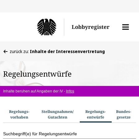
Direkt
Direk
zu
zum
Men
Lobbyregister
den
Inhal
öffne
Sucherge
Sie
zurück zu:
Inhalte der Interessenvertretung
befinden
sich
Regelungsentwürfe
hier:
Inhalte beruhen auf Angaben der IV -
Infos
S
Regelungs­
Stellungnahmen/​
Regelungs­
Bundes­
vorhaben
Gutachten
entwürfe
gesetze
u
c
Suchbegriff(e) für Regelungsentwürfe