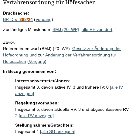
i
Verfahrensordnung für Höfesachen
s
Drucksache:
s
BR-Drs.
388/24
(
Vorgang
)
e
Zuständiges Ministerium:
BMJ (20. WP)
[alle RE von dort]
p
Zuvor:
r
Referentenentwurf (BMJ) (20. WP):
Gesetz zur Änderung der
o
Höfeordnung und zur Änderung der Verfahrensordnung für
S
Höfesachen
(
Vorgang
)
e
In Bezug genommen von:
i
Interessenvertreter/-innen:
t
Insgesamt 3, davon aktive IV: 3 und frühere IV: 0
[alle IV
anzeigen]
e
Regelungsvorhaben:
Insgesamt 5, davon aktuelle RV: 3 und abgeschlossene RV:
2
[alle RV anzeigen]
Stellungnahmen/Gutachten:
Insgesamt 4
[alle SG anzeigen]