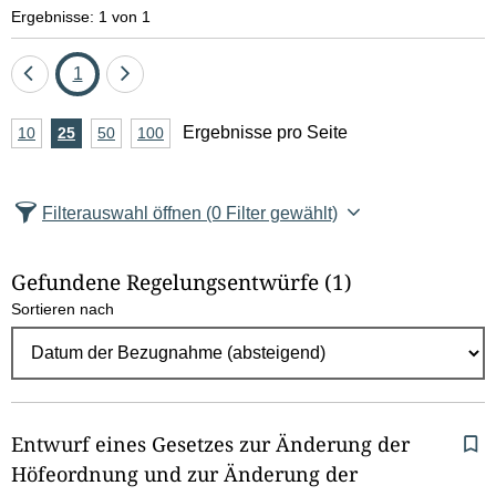
e
Ergebnisse: 1 von 1
l
Eine
Seite
Eine
1
d
Seite
Seite
A
Ergebnisse pro Seite
10
Ergebnisse
25
Ergebnisse
50
Ergebnisse
100
Ergebnisse
zurück
vor
l
n
pro
pro
pro
pro
Seite
Seite
Seite
Seite
z
ö
Filterauswahl öffnen
(0 Filter gewählt)
a
s
h
Gefundene Regelungsentwürfe
(1)
c
l
Sortieren nach
E
h
r
e
g
e
n
b
Entwurf eines Gesetzes zur Änderung der
n
Höfeordnung und zur Änderung der