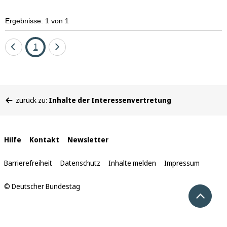
Ergebnisse: 1 von 1
Eine
Seite
Eine
1
Seite
Seite
zurück
vor
Sie
zurück zu:
Inhalte der Interessenvertretung
befinden
sich
hier:
Interne
Hilfe
Kontakt
Newsletter
Links
Barrierefreiheit
Datenschutz
Inhalte melden
Impressum
© Deutscher Bundestag
Nach 