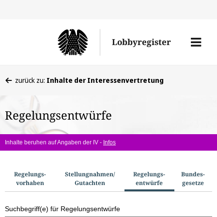
Direkt
Direk
zu
zum
Men
Lobbyregister
den
Inhal
öffne
Sucherge
Sie
zurück zu:
Inhalte der Interessenvertretung
befinden
sich
Regelungsentwürfe
hier:
Inhalte beruhen auf Angaben der IV -
Infos
S
Regelungs­
Stellungnahmen/​
Regelungs­
Bundes­
vorhaben
Gutachten
entwürfe
gesetze
u
c
Suchbegriff(e) für Regelungsentwürfe