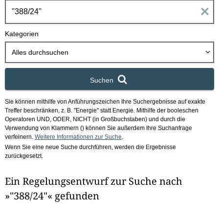
h
E
b
o
i
Kategorien
x
n
Alles durchsuchen
g
Suchen
a
Sie können mithilfe von Anführungszeichen Ihre Suchergebnisse auf exakte
b
Treffer beschränken, z. B. "Energie" statt Energie.
Mithilfe der booleschen
Operatoren UND, ODER, NICHT (in Großbuchstaben) und durch die
e
Verwendung von Klammern () können Sie außerdem Ihre Suchanfrage
verfeinern.
Weitere Informationen zur Suche
.
Wenn Sie eine neue Suche durchführen, werden die Ergebnisse
n
zurückgesetzt.
i
Ein Regelungsentwurf zur Suche nach
m
»"388/24"« gefunden
F