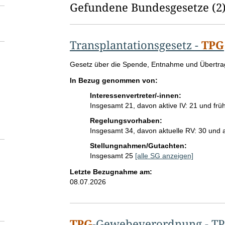
l
Gefundene Bundesgesetze
(2
d
l
Transplantationsgesetz
-
TPG
ö
G
Gesetz über die Spende, Entnahme und Übert
s
e
In Bezug genommen von:
s
c
e
Interessenvertreter/-innen:
h
t
Insgesamt 21, davon aktive IV: 21 und früh
z
Regelungsvorhaben:
e
e
Insgesamt 34, davon aktuelle RV: 30 und
s
n
t
Stellungnahmen/Gutachten:
i
Insgesamt 25
[alle SG anzeigen]
t
Letzte Bezugnahme am:
e
08.07.2026
l
:
TPG
-Gewebeverordnung
-
T