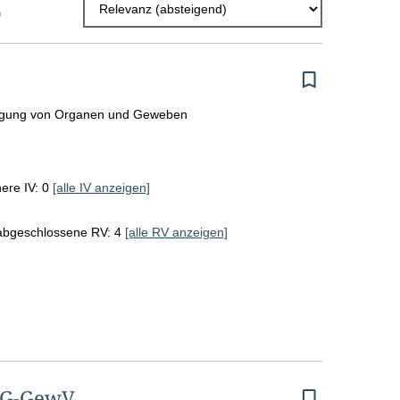
)
l
E
r
g
ragung von Organen und Geweben
e
b
ere IV: 0
[alle IV anzeigen]
n
i
 abgeschlossene RV: 4
[alle RV anzeigen]
s
s
e
p
r
PG-GewV