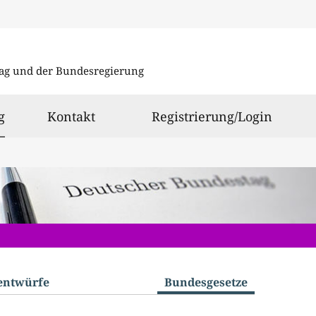
Direkt
Direkt
zu
zum
ag und der Bundesregierung
den
Inhalt
Suchergeb
ausgewählt
g
Kontakt
Registrierung/Login
­entwürfe
Bundes­gesetze