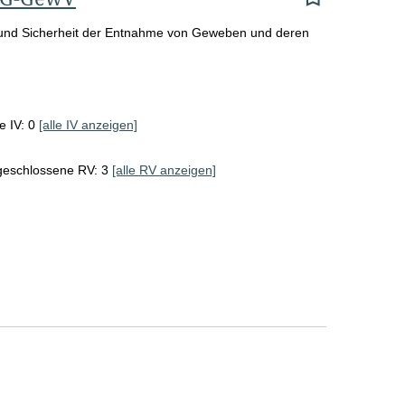
o
S
 und Sicherheit der Entnahme von Geweben und deren
e
i
t
e IV: 0
[alle IV anzeigen]
e
geschlossene RV: 3
[alle RV anzeigen]