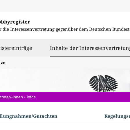
obbyregister
r die Interessenvertretung gegenüber dem
Deutschen Bundest
istereinträge
Inhalte der Interessenvertretun
tze
treter/-innen -
Infos
.
ellungnahmen/​Gutachten
Regelungs