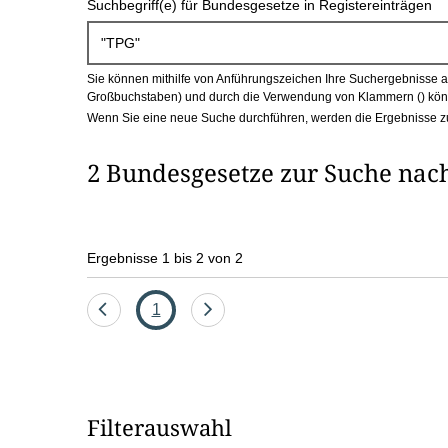
Suchbegriff(e) für Bundesgesetze in Registereinträgen
c
h
Sie können mithilfe von Anführungszeichen Ihre Suchergebnisse auf
b
Großbuchstaben) und durch die Verwendung von Klammern () könn
Wenn Sie eine neue Suche durchführen, werden die Ergebnisse z
o
2 Bundesgesetze zur Suche nac
x
Ergebnisse 1 bis 2 von 2
Eine
Seite
Eine
1
Seite
Seite
zurück
vor
Filterauswahl