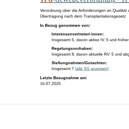
G
Verordnung über die Anforderungen an Qualität
e
Übertragung nach dem Transplantationsgesetz
s
In Bezug genommen von:
e
t
Interessenvertreter/-innen:
z
Insgesamt 5, davon aktive IV: 5 und früher
e
Regelungsvorhaben:
s
Insgesamt 8, davon aktuelle RV: 5 und ab
t
i
Stellungnahmen/Gutachten:
t
Insgesamt 7
[alle SG anzeigen]
e
Letzte Bezugnahme am:
l
16.07.2025
: