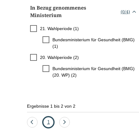
In Bezug genommenes
(
0
/
4
)
Ministerium
21. Wahlperiode (1)
Bundesministerium für Gesundheit (BMG)
(1)
20. Wahlperiode (2)
Bundesministerium für Gesundheit (BMG)
(20. WP) (2)
Ergebnisse 1 bis 2 von 2
Eine
Seite
Eine
1
Seite
Seite