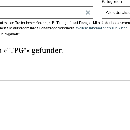
Kategorien
E
Alles durchs
i
 exakte Treffer beschränken, z. B. "Energie" statt Energie.
Mithilfe der boolesch
en Sie außerdem Ihre Suchanfrage verfeinern.
Weitere Informationen zur Suche
.
n
urückgesetzt.
g
h »"TPG"« gefunden
a
b
e
n
i
m
F
e