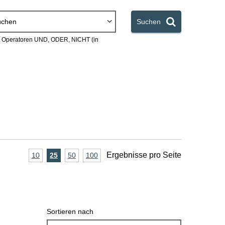
uchen
Suchen
en Operatoren UND, ODER, NICHT (in
A
Ergebnisse pro Seite
10
Ergebnisse
25
Ergebnisse
50
Ergebnisse
100
Ergebnisse
pro
pro
pro
pro
n
Seite
Seite
Seite
Seite
z
a
Sortieren nach
h