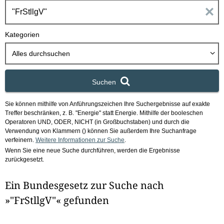
h
E
b
o
i
Kategorien
x
n
Alles durchsuchen
g
Suchen
a
Sie können mithilfe von Anführungszeichen Ihre Suchergebnisse auf exakte
b
Treffer beschränken, z. B. "Energie" statt Energie.
Mithilfe der booleschen
Operatoren UND, ODER, NICHT (in Großbuchstaben) und durch die
e
Verwendung von Klammern () können Sie außerdem Ihre Suchanfrage
verfeinern.
Weitere Informationen zur Suche
.
Wenn Sie eine neue Suche durchführen, werden die Ergebnisse
n
zurückgesetzt.
i
Ein Bundesgesetz zur Suche nach
m
»"FrStllgV"« gefunden
F