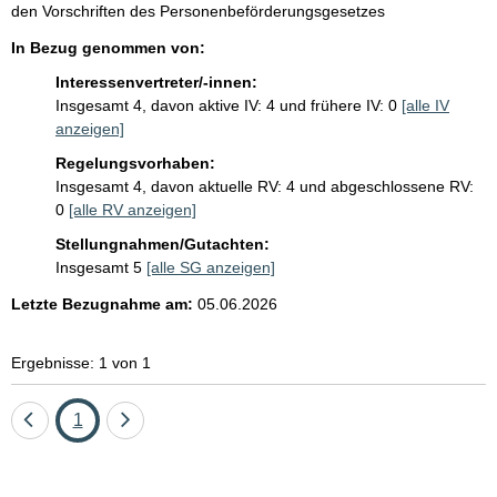
i
e
den Vorschriften des Personenbeförderungsgesetzes
s
s
In Bezug genommen von:
e
s
t
Interessenvertreter/-innen:
e
z
Insgesamt 4, davon aktive IV: 4 und frühere IV: 0
[alle IV
e
p
anzeigen]
s
r
Regelungsvorhaben:
t
Insgesamt 4, davon aktuelle RV: 4 und abgeschlossene RV:
o
i
0
[alle RV anzeigen]
t
S
e
Stellungnahmen/Gutachten:
e
l
Insgesamt 5
[alle SG anzeigen]
i
:
Letzte Bezugnahme am:
05.06.2026
t
e
Ergebnisse: 1 von 1
Eine
Seite
Eine
1
Seite
Seite
zurück
vor