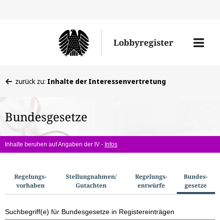
Direkt
Direk
zu
zum
Men
Lobbyregister
den
Inhal
öffne
Sucherge
Sie
zurück zu:
Inhalte der Interessenvertretung
befinden
sich
Bundesgesetze
hier:
Inhalte beruhen auf Angaben der IV -
Infos
S
Regelungs­
Stellungnahmen/​
Regelungs­
Bundes­
vorhaben
Gutachten
entwürfe
gesetze
u
c
Suchbegriff(e) für Bundesgesetze in Registereinträgen