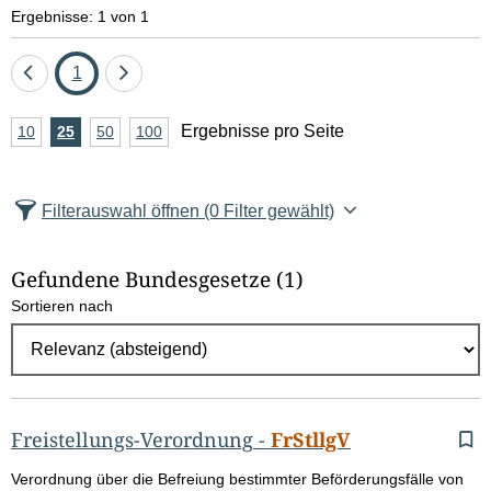
e
Ergebnisse: 1 von 1
l
Eine
Seite
Eine
1
d
Seite
Seite
A
Ergebnisse pro Seite
10
Ergebnisse
25
Ergebnisse
50
Ergebnisse
100
Ergebnisse
zurück
vor
l
n
pro
pro
pro
pro
Seite
Seite
Seite
Seite
z
ö
Filterauswahl öffnen
(0 Filter gewählt)
a
s
h
Gefundene Bundesgesetze
(1)
c
l
Sortieren nach
E
h
r
e
g
e
n
b
Freistellungs-Verordnung
-
FrStllgV
n
G
Verordnung über die Befreiung bestimmter Beförderungsfälle von