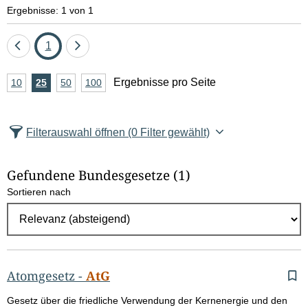
e
Ergebnisse: 1 von 1
l
Eine
Seite
Eine
1
d
Seite
Seite
A
Ergebnisse pro Seite
10
Ergebnisse
25
Ergebnisse
50
Ergebnisse
100
Ergebnisse
zurück
vor
l
n
pro
pro
pro
pro
Seite
Seite
Seite
Seite
z
ö
Filterauswahl öffnen
(0 Filter gewählt)
a
s
h
Gefundene Bundesgesetze
(1)
c
l
Sortieren nach
E
h
r
e
g
e
n
b
Atomgesetz
-
AtG
n
G
Gesetz über die friedliche Verwendung der Kernenergie und den