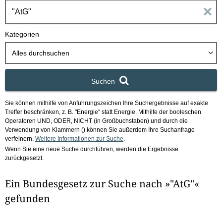
h
E
b
o
i
Kategorien
x
n
Alles durchsuchen
g
Suchen
a
Sie können mithilfe von Anführungszeichen Ihre Suchergebnisse auf exakte
b
Treffer beschränken, z. B. "Energie" statt Energie.
Mithilfe der booleschen
Operatoren UND, ODER, NICHT (in Großbuchstaben) und durch die
e
Verwendung von Klammern () können Sie außerdem Ihre Suchanfrage
verfeinern.
Weitere Informationen zur Suche
.
Wenn Sie eine neue Suche durchführen, werden die Ergebnisse
n
zurückgesetzt.
i
Ein Bundesgesetz zur Suche nach »"AtG"«
m
gefunden
F