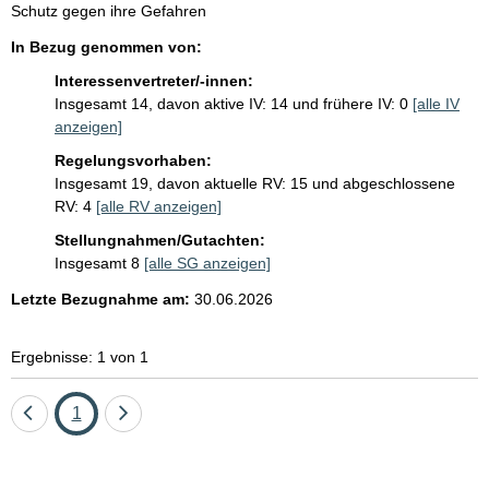
i
e
Schutz gegen ihre Gefahren
s
s
In Bezug genommen von:
e
s
t
Interessenvertreter/-innen:
e
z
Insgesamt 14, davon aktive IV: 14 und frühere IV: 0
[alle IV
e
p
anzeigen]
s
r
Regelungsvorhaben:
t
Insgesamt 19, davon aktuelle RV: 15 und abgeschlossene
o
i
RV: 4
[alle RV anzeigen]
t
S
e
Stellungnahmen/Gutachten:
e
l
Insgesamt 8
[alle SG anzeigen]
i
:
Letzte Bezugnahme am:
30.06.2026
t
e
Ergebnisse: 1 von 1
Eine
Seite
Eine
1
Seite
Seite
zurück
vor