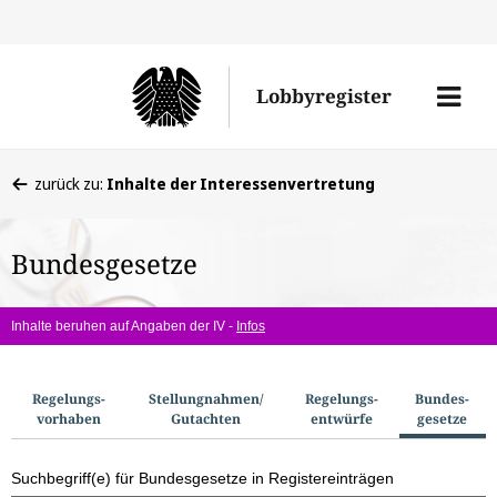
Direkt
Direk
zu
zum
Men
Lobbyregister
den
Inhal
öffne
Sucherge
Sie
zurück zu:
Inhalte der Interessenvertretung
befinden
sich
Bundesgesetze
hier:
Inhalte beruhen auf Angaben der IV -
Infos
S
Regelungs­
Stellungnahmen/​
Regelungs­
Bundes­
vorhaben
Gutachten
entwürfe
gesetze
u
c
Suchbegriff(e) für Bundesgesetze in Registereinträgen