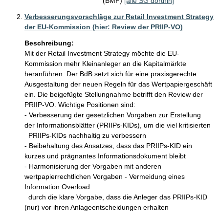
(BMF)
[alle SG dorthin]
Verbesserungsvorschläge zur Retail Investment Strategy
der EU-Kommission (hier: Review der PRIIP-VO)
Beschreibung:
Mit der Retail Investment Strategy möchte die EU-
Kommission mehr Kleinanleger an die Kapitalmärkte 
heranführen. Der BdB setzt sich für eine praxisgerechte 
Ausgestaltung der neuen Regeln für das Wertpapiergeschäft 
ein. Die beigefügte Stellungnahme betrifft den Review der 
PRIIP-VO. Wichtige Positionen sind:

- Verbesserung der gesetzlichen Vorgaben zur Erstellung 
der Informationsblätter (PRIIPs-KIDs), um die viel kritisierten

  PRIIPs-KIDs nachhaltig zu verbessern 

- Beibehaltung des Ansatzes, dass das PRIIPs-KID ein 
kurzes und prägnantes Informationsdokument bleibt

- Harmonisierung der Vorgaben mit anderen 
wertpapierrechtlichen Vorgaben - Vermeidung eines 
Information Overload

  durch die klare Vorgabe, dass die Anleger das PRIIPs-KID 
(nur) vor ihren Anlageentscheidungen erhalten