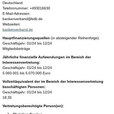
a
Deutschland
K
Telefonnummer: +493016630
l
o
E-Mail-Adressen:
n
bankenverband@bdb.de
t
t
Webseiten:
a
bankenverband.de
k
Hauptfinanzierungsquellen
(in absteigender Reihenfolge):
t
Geschäftsjahr: 01/24 bis 12/24
i
Mitgliedsbeiträge
n
f
Jährliche finanzielle Aufwendungen im Bereich der
o
Interessenvertretung:
r
Geschäftsjahr: 01/24 bis 12/24
m
5.060.001 bis 5.070.000 Euro
a
Vollzeitäquivalent der im Bereich der Interessenvertretung
t
beschäftigten Personen:
i
Geschäftsjahr: 01/24 bis 12/24
o
18,35
n
e
Vertretungsberechtigte Person(en):
n