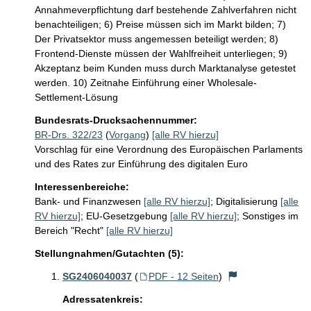
Annahmeverpflichtung darf bestehende Zahlverfahren nicht 
benachteiligen; 6) Preise müssen sich im Markt bilden; 7) 
Der Privatsektor muss angemessen beteiligt werden; 8) 
Frontend-Dienste müssen der Wahlfreiheit unterliegen; 9) 
Akzeptanz beim Kunden muss durch Marktanalyse getestet 
werden. 10) Zeitnahe Einführung einer Wholesale-
Settlement-Lösung 
Bundesrats-Drucksachennummer:
BR-Drs. 322/23
(
Vorgang
)
[alle RV hierzu]
Vorschlag für eine Verordnung des Europäischen Parlaments
und des Rates zur Einführung des digitalen Euro
Interessenbereiche:
Bank- und Finanzwesen
[alle RV hierzu]
;
Digitalisierung
[alle
RV hierzu]
;
EU-Gesetzgebung
[alle RV hierzu]
;
Sonstiges im
Bereich "Recht"
[alle RV hierzu]
Stellungnahmen/Gutachten (5):
SG2406040037
(
PDF - 12 Seiten
)
Adressatenkreis: