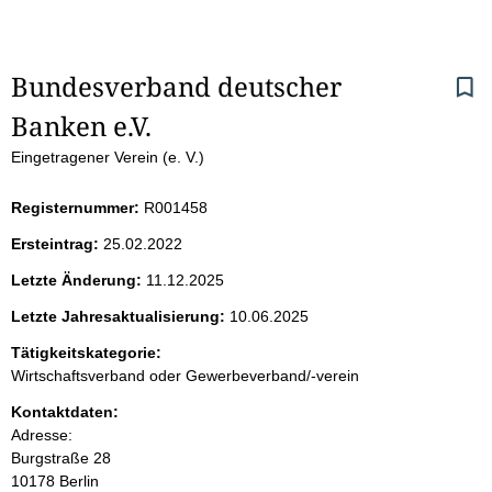
S
Bundesverband deutscher 
Banken e.V.
e
Eingetragener Verein (e. V.)
i
Registernummer:
R001458
t
Ersteintrag:
25.02.2022
e
Letzte Änderung:
11.12.2025
n
Letzte Jahresaktualisierung:
10.06.2025
i
Tätigkeitskategorie:
Wirtschaftsverband oder Gewerbeverband/-verein
n
Kontaktdaten:
Adresse:
h
Burgstraße
28
10178
Berlin