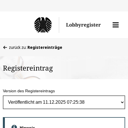
Direk
zum
Men
Lobbyregister
Inhal
öffne
Sie
zurück zu:
Registereinträge
befinden
sich
Registereintrag
hier:
Version des Registereintrags
Hinweis