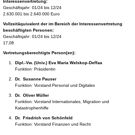
f
Interessenvertretung:
:
o
Geschäftsjahr: 01/24 bis 12/24
r
2.630.001 bis 2.640.000 Euro
m
Vollzeitäquivalent der im Bereich der Interessenvertretung
a
beschäftigten Personen:
t
Geschäftsjahr: 01/24 bis 12/24
i
17,08
o
n
Vertretungsberechtigte Person(en):
e
Dipl.-Vw. (Univ.) Eva Maria Welskop-Deffaa 
n
Funktion: Präsidentin
:
Dr.  Susanne Pauser 
Funktion: Vorstand Personal und Digitales
Dr.  Oliver Müller 
Funktion: Vorstand Internationales, Migration und
Katastrophenhilfe
Dr.  Friedrich von Schönfeld 
Funktion: Vorstand Finanzen und Recht