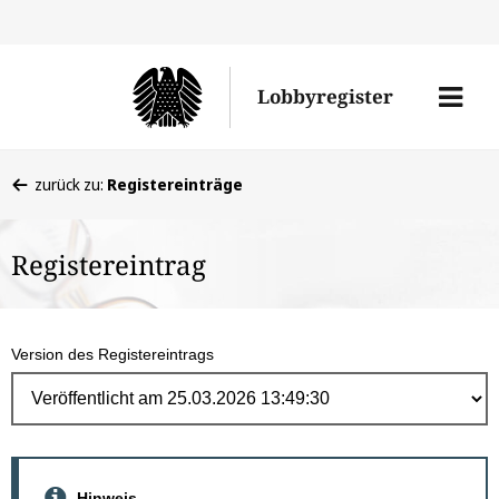
Direk
zum
Men
Lobbyregister
Inhal
öffne
Sie
zurück zu:
Registereinträge
befinden
sich
Registereintrag
hier:
Version des Registereintrags
Hinweis