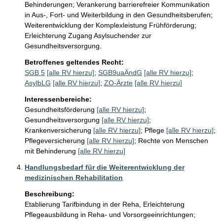
Behinderungen; Verankerung barrierefreier Kommunikation 
in Aus-, Fort- und Weiterbildung in den Gesundheitsberufen; 
Weiterentwicklung der Komplexleistung Frühförderung; 
Erleichterung Zugang Asylsuchender zur 
Gesundheitsversorgung.
Betroffenes geltendes Recht:
SGB 5
[alle RV hierzu]
;
SGB9uaÄndG
[alle RV hierzu]
;
AsylbLG
[alle RV hierzu]
;
ZO-Ärzte
[alle RV hierzu]
Interessenbereiche:
Gesundheitsförderung
[alle RV hierzu]
;
Gesundheitsversorgung
[alle RV hierzu]
;
Krankenversicherung
[alle RV hierzu]
;
Pflege
[alle RV hierzu]
;
Pflegeversicherung
[alle RV hierzu]
;
Rechte von Menschen
mit Behinderung
[alle RV hierzu]
Handlungsbedarf für die Weiterentwicklung der
medizinischen Rehabilitation
Beschreibung:
Etablierung Tarifbindung in der Reha, Erleichterung 
Pflegeausbildung in Reha- und Vorsorgeeinrichtungen; 