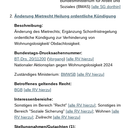
Bundesministerium für Arbeit und
Soziales (BMAS)
[alle SG dorthin]
Änderung Mietrecht Heilung ordentliche Kündigung
Beschreibung:
Änderung des Mietrechts; Ergänzung Schonfristregelung 
ordentliche Kündigung zur Verhinderung von 
Wohnungslosigkeit/ Obdachlosigkeit.
Bundestags-Drucksachennummer:
BT-Drs. 20/11200
(
Vorgang
)
[alle RV hierzu]
Nationaler Aktionsplan gegen Wohnungslosigkeit 2024
Zuständiges Ministerium:
BMWSB
[alle RV hierzu]
Betroffenes geltendes Recht:
BGB
[alle RV hierzu]
Interessenbereiche:
Sonstiges im Bereich "Recht"
[alle RV hierzu]
;
Sonstiges im
Bereich "Soziale Sicherung"
[alle RV hierzu]
;
Wohnen
[alle
RV hierzu]
;
Zivilrecht
[alle RV hierzu]
Stellungnahmen/Gutachten (1):