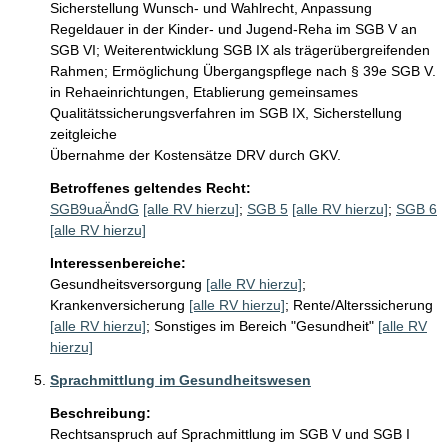
Sicherstellung Wunsch- und Wahlrecht, Anpassung 
Regeldauer in der Kinder- und Jugend-Reha im SGB V an 
SGB VI; Weiterentwicklung SGB IX als trägerübergreifenden 
Rahmen; Ermöglichung Übergangspflege nach § 39e SGB V.

in Rehaeinrichtungen, Etablierung gemeinsames 
Qualitätssicherungsverfahren im SGB IX, Sicherstellung 
zeitgleiche

Übernahme der Kostensätze DRV durch GKV.
Betroffenes geltendes Recht:
SGB9uaÄndG
[alle RV hierzu]
;
SGB 5
[alle RV hierzu]
;
SGB 6
[alle RV hierzu]
Interessenbereiche:
Gesundheitsversorgung
[alle RV hierzu]
;
Krankenversicherung
[alle RV hierzu]
;
Rente/Alterssicherung
[alle RV hierzu]
;
Sonstiges im Bereich "Gesundheit"
[alle RV
hierzu]
Sprachmittlung im Gesundheitswesen
Beschreibung:
Rechtsanspruch auf Sprachmittlung im SGB V und SGB I 