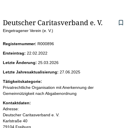
S
Deutscher Caritasverband e. V.
Eingetragener Verein (e. V.)
e
i
Registernummer:
R000896
Ersteintrag:
22.02.2022
t
Letzte Änderung:
25.03.2026
e
Letzte Jahresaktualisierung:
27.06.2025
n
Tätigkeitskategorie:
Privatrechtliche Organisation mit Anerkennung der
i
Gemeinnützigkeit nach Abgabenordnung
Kontaktdaten:
n
Adresse:
Deutscher Caritasverband e. V.
h
Karlstraße
40
79104
Freiburg