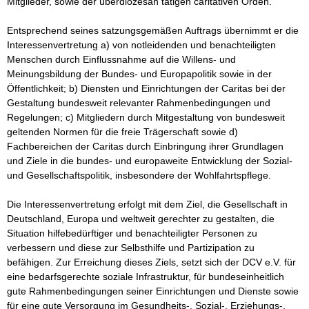
Mitglieder, sowie der überdiözesan tätigen caritativen Orden.

Entsprechend seines satzungsgemäßen Auftrags übernimmt er die 
Interessenvertretung a) von notleidenden und benachteiligten 
Menschen durch Einflussnahme auf die Willens- und 
Meinungsbildung der Bundes- und Europapolitik sowie in der 
Öffentlichkeit; b) Diensten und Einrichtungen der Caritas bei der 
Gestaltung bundesweit relevanter Rahmenbedingungen und 
Regelungen; c) Mitgliedern durch Mitgestaltung von bundesweit 
geltenden Normen für die freie Trägerschaft sowie d) 
Fachbereichen der Caritas durch Einbringung ihrer Grundlagen 
und Ziele in die bundes- und europaweite Entwicklung der Sozial- 
und Gesellschaftspolitik, insbesondere der Wohlfahrtspflege.

Die Interessenvertretung erfolgt mit dem Ziel, die Gesellschaft in 
Deutschland, Europa und weltweit gerechter zu gestalten, die 
Situation hilfebedürftiger und benachteiligter Personen zu 
verbessern und diese zur Selbsthilfe und Partizipation zu 
befähigen. Zur Erreichung dieses Ziels, setzt sich der DCV e.V. für 
eine bedarfsgerechte soziale Infrastruktur, für bundeseinheitlich 
gute Rahmenbedingungen seiner Einrichtungen und Dienste sowie 
für eine gute Versorgung im Gesundheits-, Sozial-, Erziehungs-, 