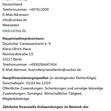
a
Deutschland
K
Telefonnummer: +497612000
l
o
E-Mail-Adressen:
n
info@caritas.de
t
t
Webseiten:
a
www.caritas.de
k
Hauptstadtrepräsentanz:
t
A
Deutscher Caritasverband e. V.
i
d
Klara-Ullrich-Haus
n
r
Reinhardtstraße
13
f
e
10117
Berlin
o
s
K
Telefonnummer: +4930284447404
r
s
o
E-Mail-Adresse: bueroderpraesidentin@caritas.de
m
e
n
a
Hauptfinanzierungsquellen
(in absteigender Reihenfolge):
t
t
Geschäftsjahr: 01/24 bis 12/24
a
i
Öffentliche Zuwendungen, Schenkungen und sonstige lebzeitige
k
o
Zuwendungen, Sonstiges, Wirtschaftliche Tätigkeit,
t
n
Mitgliedsbeiträge
i
e
n
Jährliche finanzielle Aufwendungen im Bereich der
n