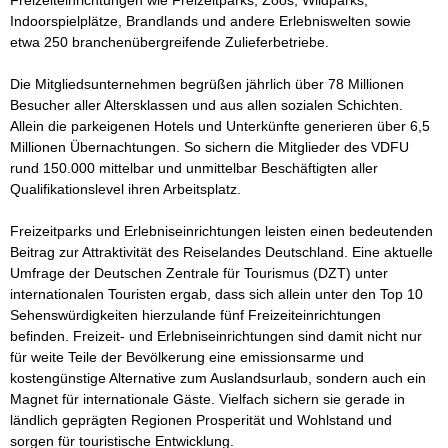
Freizeiteinrichtungen wie Freizeitparks, Zoos, Wildparks, 
Indoorspielplätze, Brandlands und andere Erlebniswelten sowie 
etwa 250 branchenübergreifende Zulieferbetriebe.

Die Mitgliedsunternehmen begrüßen jährlich über 78 Millionen 
Besucher aller Altersklassen und aus allen sozialen Schichten. 
Allein die parkeigenen Hotels und Unterkünfte generieren über 6,5 
Millionen Übernachtungen. So sichern die Mitglieder des VDFU 
rund 150.000 mittelbar und unmittelbar Beschäftigten aller 
Qualifikationslevel ihren Arbeitsplatz.

Freizeitparks und Erlebniseinrichtungen leisten einen bedeutenden 
Beitrag zur Attraktivität des Reiselandes Deutschland. Eine aktuelle 
Umfrage der Deutschen Zentrale für Tourismus (DZT) unter 
internationalen Touristen ergab, dass sich allein unter den Top 10 
Sehenswürdigkeiten hierzulande fünf Freizeiteinrichtungen 
befinden. Freizeit- und Erlebniseinrichtungen sind damit nicht nur 
für weite Teile der Bevölkerung eine emissionsarme und 
kostengünstige Alternative zum Auslandsurlaub, sondern auch ein 
Magnet für internationale Gäste. Vielfach sichern sie gerade in 
ländlich geprägten Regionen Prosperität und Wohlstand und 
sorgen für touristische Entwicklung.
