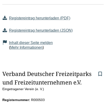
Registereintrag herunterladen (PDF)
Registereintrag herunterladen (JSON)
Inhalt dieser Seite melden
(
Mehr Informationen
)
S
Verband Deutscher Freizeitparks 
und Freizeitunternehmen e.V.
e
Eingetragener Verein (e. V.)
i
Registernummer:
R000503
t