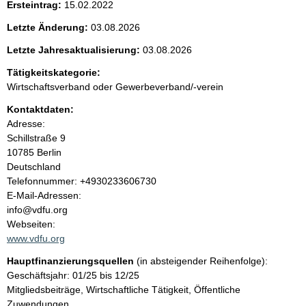
Ersteintrag:
15.02.2022
e
Letzte Änderung:
03.08.2026
n
Letzte Jahresaktualisierung:
03.08.2026
i
Tätigkeitskategorie:
Wirtschaftsverband oder Gewerbeverband/-verein
n
Kontaktdaten:
Adresse:
h
Schillstraße
9
10785
Berlin
a
Deutschland
K
Telefonnummer: +4930233606730
l
o
E-Mail-Adressen:
n
info@vdfu.org
t
t
Webseiten:
a
www.vdfu.org
k
Hauptfinanzierungsquellen
(in absteigender Reihenfolge):
t
Geschäftsjahr: 01/25 bis 12/25
i
Mitgliedsbeiträge, Wirtschaftliche Tätigkeit, Öffentliche
n
Zuwendungen