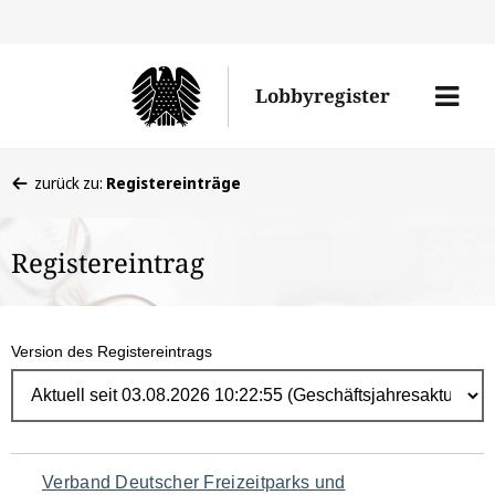
Direk
zum
Men
Lobbyregister
Inhal
öffne
Sie
zurück zu:
Registereinträge
befinden
sich
Registereintrag
hier:
Version des Registereintrags
Navigation
Verband Deutscher Freizeitparks und