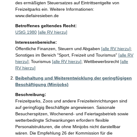
des ermäßigten Steuersatzes auf Eintrittsentgelte von 
Freizeitparks ein. Weitere Informationen: 
www.diefairesieben.de
Betroffenes geltendes Recht:
UStG 1980
[alle RV hierzu]
Interessenbereiche:
Öffentliche Finanzen, Steuern und Abgaben
[alle RV hierzu]
;
Sonstiges im Bereich "Sport, Freizeit und Tourismus"
[alle RV
hierzu]
;
Tourismus
[alle RV hierzu]
;
Wettbewerbsrecht
[alle
RV hierzu]
Beibehaltung und Weiterentwicklung der geringfügigen
Beschäftigung (Minijobs)
Beschreibung:
Freizeitparks, Zoos und andere Freizeiteinrichtungen sind 
auf geringfügig Beschäftigte angewiesen. Saisonale 
Besucherspitzen, Wochenend- und Feiertagsbetrieb sowie 
wetterbedingte Schwankungen erfordern flexible 
Personalstrukturen, die ohne Minijobs nicht darstellbar 
wären. Die Empfehlung 26 der Kommission für die 