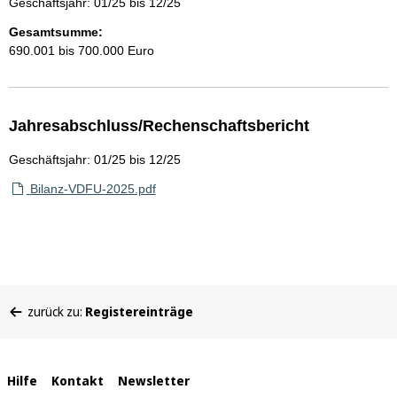
Geschäftsjahr: 01/25 bis 12/25
Gesamtsumme:
690.001 bis 700.000 Euro
Jahresabschluss/Rechenschaftsbericht
Geschäftsjahr: 01/25 bis 12/25
Bilanz-VDFU-2025.pdf
Sie
zurück zu:
Registereinträge
befinden
sich
hier:
Interne
Hilfe
Kontakt
Newsletter