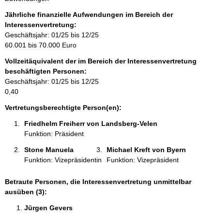
f
o
Jährliche finanzielle Aufwendungen im Bereich der
r
Interessenvertretung:
m
Geschäftsjahr: 01/25 bis 12/25
a
60.001 bis 70.000 Euro
t
Vollzeitäquivalent der im Bereich der Interessenvertretung
i
beschäftigten Personen:
o
Geschäftsjahr: 01/25 bis 12/25
n
0,40
e
n
Vertretungsberechtigte Person(en):
:
Friedhelm Freiherr von Landsberg-Velen 
Funktion: Präsident
Stone Manuela 
Michael Kreft von Byern 
Funktion: Vizepräsidentin
Funktion: Vizepräsident
Betraute Personen, die Interessenvertretung unmittelbar
ausüben (3):
Jürgen Gevers 