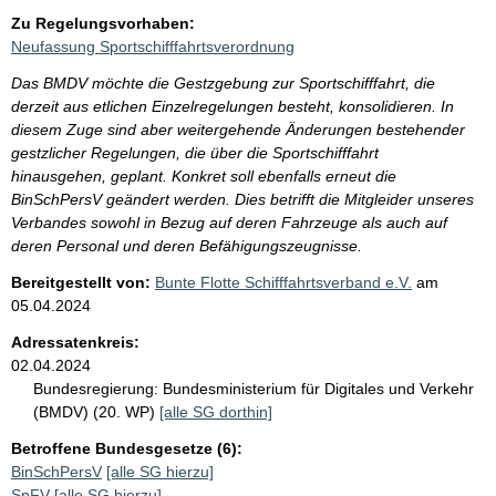
n
Zu Regelungsvorhaben:
i
Neufassung Sportschifffahrtsverordnung
s
Das BMDV möchte die Gestzgebung zur Sportschifffahrt, die
s
derzeit aus etlichen Einzelregelungen besteht, konsolidieren. In
e
diesem Zuge sind aber weitergehende Änderungen bestehender
gestzlicher Regelungen, die über die Sportschifffahrt
p
hinausgehen, geplant. Konkret soll ebenfalls erneut die
r
BinSchPersV geändert werden. Dies betrifft die Mitgleider unseres
o
Verbandes sowohl in Bezug auf deren Fahrzeuge als auch auf
deren Personal und deren Befähigungszeugnisse.
S
Bereitgestellt von:
Bunte Flotte Schifffahrtsverband e.V.
am
e
05.04.2024
i
Adressatenkreis:
t
02.04.2024
e
Bundesregierung:
Bundesministerium für Digitales und Verkehr
(BMDV) (20. WP)
[alle SG dorthin]
Betroffene Bundesgesetze (6):
BinSchPersV
[alle SG hierzu]
SpFV
[alle SG hierzu]