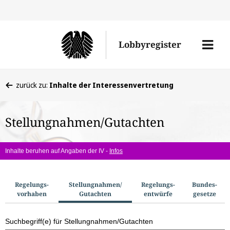
Direkt
Direk
zu
zum
Men
Lobbyregister
den
Inhal
öffne
Sucherge
Sie
zurück zu:
Inhalte der Interessenvertretung
befinden
sich
Stellungnahmen/Gutachten
hier:
Inhalte beruhen auf Angaben der IV -
Infos
S
Regelungs­
Stellungnahmen/​
Regelungs­
Bundes­
vorhaben
Gutachten
entwürfe
gesetze
u
c
Suchbegriff(e) für Stellungnahmen/Gutachten