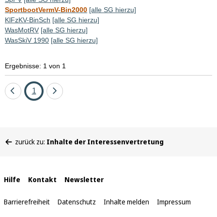
SportbootVermV-Bin2000
[alle SG hierzu]
KlFzKV-BinSch
[alle SG hierzu]
WasMotRV
[alle SG hierzu]
WasSkiV 1990
[alle SG hierzu]
Ergebnisse: 1 von 1
Eine
Seite
Eine
1
Seite
Seite
zurück
vor
Sie
zurück zu:
Inhalte der Interessenvertretung
befinden
sich
hier:
Interne
Hilfe
Kontakt
Newsletter
Links
Barrierefreiheit
Datenschutz
Inhalte melden
Impressum