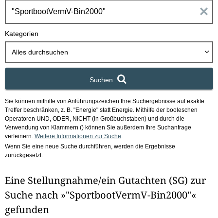
h
E
b
o
i
Kategorien
x
n
Alles durchsuchen
g
Suchen
a
Sie können mithilfe von Anführungszeichen Ihre Suchergebnisse auf exakte
b
Treffer beschränken, z. B. "Energie" statt Energie.
Mithilfe der booleschen
Operatoren UND, ODER, NICHT (in Großbuchstaben) und durch die
e
Verwendung von Klammern () können Sie außerdem Ihre Suchanfrage
verfeinern.
Weitere Informationen zur Suche
.
Wenn Sie eine neue Suche durchführen, werden die Ergebnisse
n
zurückgesetzt.
i
Eine Stellungnahme/ein Gutachten (SG) zur
m
Suche nach »"SportbootVermV-Bin2000"«
F
gefunden