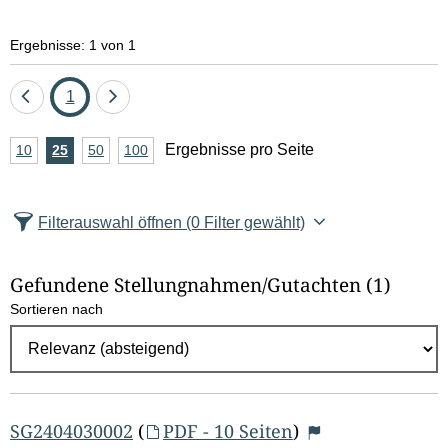
e
Ergebnisse: 1 von 1
l
d
Eine
Seite
Eine
1
Seite
Seite
l
A
Ergebnisse pro Seite
10
Ergebnisse
25
Ergebnisse
50
Ergebnisse
100
Ergebnisse
zurück
vor
n
pro
pro
pro
pro
ö
Seite
Seite
Seite
Seite
z
s
Filterauswahl öffnen
(0 Filter gewählt)
a
c
h
Gefundene Stellungnahmen/⁠Gutachten
(1)
l
h
Sortieren nach
E
e
r
g
n
e
b
SG2404030002
(
PDF - 10 Seiten
)