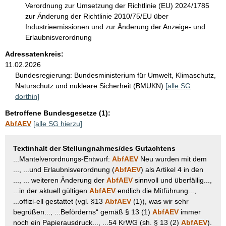
Verordnung zur Umsetzung der Richtlinie (EU) 2024/1785
zur Änderung der Richtlinie 2010/75/EU über
Industrieemissionen und zur Änderung der Anzeige- und
Erlaubnisverordnung
Adressatenkreis:
11.02.2026
Bundesregierung:
Bundesministerium für Umwelt, Klimaschutz,
Naturschutz und nukleare Sicherheit (BMUKN)
[alle SG
dorthin]
Betroffene Bundesgesetze (1):
AbfAEV
[alle SG hierzu]
Textinhalt der Stellungnahmes/des Gutachtens
...Mantelverordnungs-Entwurf:
AbfAEV
Neu wurden mit dem
..., ...und Erlaubnisverordnung (
AbfAEV
) als Artikel 4 in den
..., ... weiteren Änderung der
AbfAEV
sinnvoll und überfällig...,
...in der aktuell gültigen
AbfAEV
endlich die Mitführung...,
...offizi-ell gestattet (vgl. §13
AbfAEV
(1)), was wir sehr
begrüßen..., ...Beförderns“ gemäß § 13 (1)
AbfAEV
immer
noch ein Papierausdruck..., ...54 KrWG (sh. § 13 (2)
AbfAEV
).