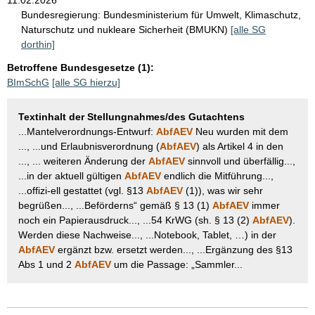
Bundesregierung:
Bundesministerium für Umwelt, Klimaschutz,
Naturschutz und nukleare Sicherheit (BMUKN)
[alle SG
dorthin]
Betroffene Bundesgesetze (1):
BImSchG
[alle SG hierzu]
Textinhalt der Stellungnahmes/des Gutachtens
...Mantelverordnungs-Entwurf:
AbfAEV
Neu wurden mit dem
..., ...und Erlaubnisverordnung (
AbfAEV
) als Artikel 4 in den
..., ... weiteren Änderung der
AbfAEV
sinnvoll und überfällig...,
...in der aktuell gültigen
AbfAEV
endlich die Mitführung...,
...offizi-ell gestattet (vgl. §13
AbfAEV
(1)), was wir sehr
begrüßen..., ...Beförderns“ gemäß § 13 (1)
AbfAEV
immer
noch ein Papierausdruck..., ...54 KrWG (sh. § 13 (2)
AbfAEV
).
Werden diese Nachweise..., ...Notebook, Tablet, …) in der
AbfAEV
ergänzt bzw. ersetzt werden..., ...Ergänzung des §13
Abs 1 und 2
AbfAEV
um die Passage: „Sammler...