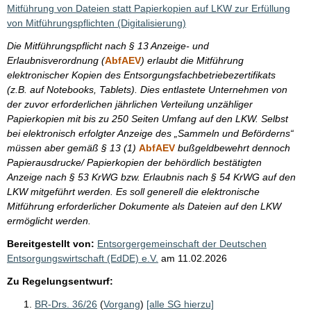
i
Mitführung von Dateien statt Papierkopien auf LKW zur Erfüllung
s
von Mitführungspflichten (Digitalisierung)
s
Die Mitführungspflicht nach § 13 Anzeige- und
e
Erlaubnisverordnung (
AbfAEV
) erlaubt die Mitführung
elektronischer Kopien des Entsorgungsfachbetriebezertifikats
p
(z.B. auf Notebooks, Tablets). Dies entlastete Unternehmen von
r
der zuvor erforderlichen jährlichen Verteilung unzähliger
o
Papierkopien mit bis zu 250 Seiten Umfang auf den LKW. Selbst
bei elektronisch erfolgter Anzeige des „Sammeln und Beförderns“
S
müssen aber gemäß § 13 (1)
AbfAEV
bußgeldbewehrt dennoch
e
Papierausdrucke/ Papierkopien der behördlich bestätigten
i
Anzeige nach § 53 KrWG bzw. Erlaubnis nach § 54 KrWG auf den
LKW mitgeführt werden. Es soll generell die elektronische
t
Mitführung erforderlicher Dokumente als Dateien auf den LKW
e
ermöglicht werden.
Bereitgestellt von:
Entsorgergemeinschaft der Deutschen
Entsorgungswirtschaft (EdDE) e.V.
am
11.02.2026
Zu Regelungsentwurf:
BR-Drs. 36/26
(
Vorgang
)
[alle SG hierzu]