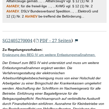
Altfahrzeuge gemäß..., ...AltfahrzeugV vgl. § 12 (1) Nr. 3
AbfAEV
; für die freiwil-lige ..., ...KrWG vgl. § 12 (1) Nr. 2
AbfAEV
. DSLV Bundesverband Spedition..., ...ElektroG und
12 (1) Nr. 2
AbfAEV
be-treffend die Beförderung...
SG2405270004
(
PDF - 27 Seiten
)
Zu Regelungsvorhaben:
Ergänzung des BEG IV um weitere Entlastungsmaßnahmen.
Der Entwurf zum BEG IV wird unterstützt und muss um weitere
Entlastungsmaßnahmen ergänzt werden. Die
Verfahrensgestaltung der elektronischen
Arbeitsunfähigkeitsbescheinigung muss von einer Holschuld der
Arbeitgeber zu einer Bringschuld der Krankenkassen umgekehrt
werden. Abschaffung der Schriftform im Nachweisgesetz für alle
Betriebe. Einführung einer Bagatellgrenze für die
Belegausgabepflicht. Rechtsanspruch auf verbindliche Auskunft
durch Finanzbehörden einführen. Ausnahme für Kleinbetriebe von
der Bestellungspflicht von Abfallbeauftragten. Streichung der