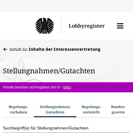
Direkt
Direk
zu
zum
Men
Lobbyregister
den
Inhal
öffne
Sucherge
Sie
zurück zu:
Inhalte der Interessenvertretung
befinden
sich
Stellungnahmen/Gutachten
hier:
Inhalte beruhen auf Angaben der IV -
Infos
S
Regelungs­
Stellungnahmen/​
Regelungs­
Bundes­
vorhaben
Gutachten
entwürfe
gesetze
u
c
Suchbegriff(e) für Stellungnahmen/Gutachten