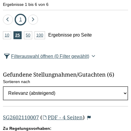
e
Ergebnisse 1 bis 6 von 6
l
Eine
Seite
Eine
1
d
Seite
Seite
A
Ergebnisse pro Seite
10
Ergebnisse
25
Ergebnisse
50
Ergebnisse
100
Ergebnisse
zurück
vor
l
n
pro
pro
pro
pro
Seite
Seite
Seite
Seite
z
ö
Filterauswahl öffnen
(0 Filter gewählt)
a
s
h
Gefundene Stellungnahmen/⁠Gutachten
(6)
c
l
Sortieren nach
E
h
r
e
g
e
n
b
SG2602110007
(
PDF - 4 Seiten
)
n
Zu Regelungsvorhaben: