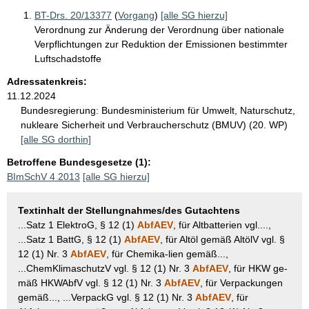
BT-Drs. 20/13377
(
Vorgang
)
[alle SG hierzu]
Verordnung zur Änderung der Verordnung über nationale
Verpflichtungen zur Reduktion der Emissionen bestimmter
Luftschadstoffe
Adressatenkreis:
11.12.2024
Bundesregierung:
Bundesministerium für Umwelt, Naturschutz,
nukleare Sicherheit und Verbraucherschutz (BMUV) (20. WP)
[alle SG dorthin]
Betroffene Bundesgesetze (1):
BImSchV 4 2013
[alle SG hierzu]
Textinhalt der Stellungnahmes/des Gutachtens
...Satz 1 ElektroG, § 12 (1)
AbfAEV
, für Altbatterien vgl....,
...Satz 1 BattG, § 12 (1)
AbfAEV
, für Altöl gemäß AltölV vgl. §
12 (1) Nr. 3
AbfAEV
, für Chemika-lien gemäß...,
...ChemKlimaschutzV vgl. § 12 (1) Nr. 3
AbfAEV
, für HKW ge-
mäß HKWAbfV vgl. § 12 (1) Nr. 3
AbfAEV
, für Verpackungen
gemäß..., ...VerpackG vgl. § 12 (1) Nr. 3
AbfAEV
, für