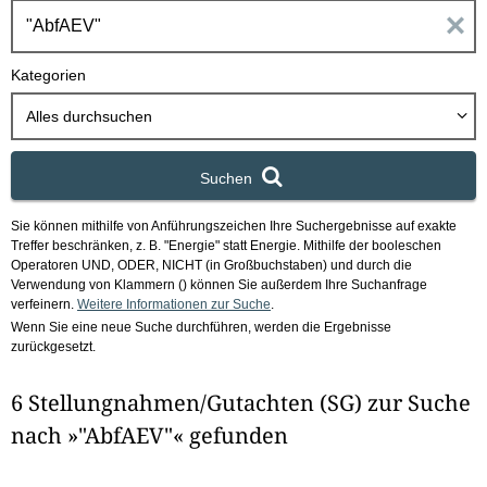
h
E
b
o
i
Kategorien
x
n
Alles durchsuchen
g
Suchen
a
Sie können mithilfe von Anführungszeichen Ihre Suchergebnisse auf exakte
b
Treffer beschränken, z. B. "Energie" statt Energie.
Mithilfe der booleschen
Operatoren UND, ODER, NICHT (in Großbuchstaben) und durch die
e
Verwendung von Klammern () können Sie außerdem Ihre Suchanfrage
verfeinern.
Weitere Informationen zur Suche
.
Wenn Sie eine neue Suche durchführen, werden die Ergebnisse
n
zurückgesetzt.
i
6 Stellungnahmen/Gutachten (SG) zur Suche
m
nach »"AbfAEV"« gefunden
F