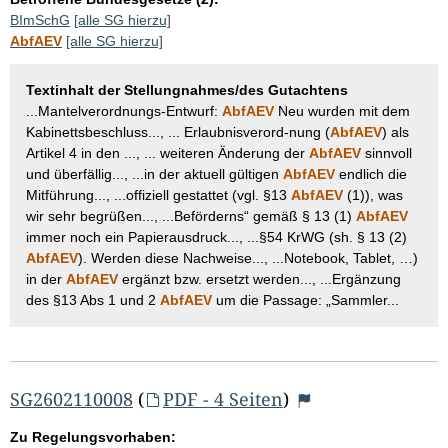
BImSchG
[alle SG hierzu]
AbfAEV
[alle SG hierzu]
Textinhalt der Stellungnahmes/des Gutachtens
...Mantelverordnungs-Entwurf:
AbfAEV
Neu wurden mit dem
Kabinettsbeschluss..., ... Erlaubnisverord-nung (
AbfAEV
) als
Artikel 4 in den ..., ... weiteren Änderung der
AbfAEV
sinnvoll
und überfällig..., ...in der aktuell gültigen
AbfAEV
endlich die
Mitführung..., ...offiziell gestattet (vgl. §13
AbfAEV
(1)), was
wir sehr begrüßen..., ...Beförderns“ gemäß § 13 (1)
AbfAEV
immer noch ein Papierausdruck..., ...§54 KrWG (sh. § 13 (2)
AbfAEV
). Werden diese Nachweise..., ...Notebook, Tablet, …)
in der
AbfAEV
ergänzt bzw. ersetzt werden..., ...Ergänzung
des §13 Abs 1 und 2
AbfAEV
um die Passage: „Sammler...
SG2602110008
(
PDF - 4 Seiten
)
Zu Regelungsvorhaben: