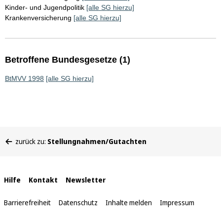
Kinder- und Jugendpolitik
[alle SG hierzu]
Krankenversicherung
[alle SG hierzu]
Betroffene Bundesgesetze (1)
BtMVV 1998
[alle SG hierzu]
Sie
zurück zu:
Stellungnahmen/Gutachten
befinden
sich
hier:
Interne
Hilfe
Kontakt
Newsletter
Links
Barrierefreiheit
Datenschutz
Inhalte melden
Impressum