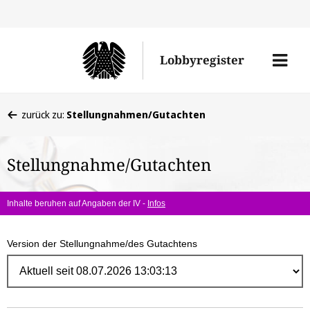
Direk
zum
Men
Lobbyregister
Inhal
öffne
Sie
zurück zu:
Stellungnahmen/Gutachten
befinden
sich
Stellungnahme/Gutachten
hier:
Inhalte beruhen auf Angaben der IV -
Infos
Version der Stellungnahme/des Gutachtens