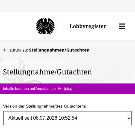
Direk
zum
Men
Lobbyregister
Inhal
öffne
Sie
zurück zu:
Stellungnahmen/Gutachten
befinden
sich
Stellungnahme/Gutachten
hier:
Inhalte beruhen auf Angaben der IV -
Infos
Version der Stellungnahme/des Gutachtens