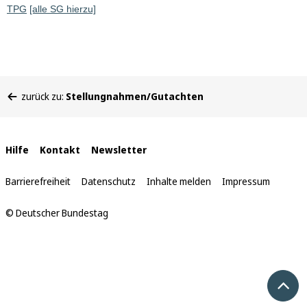
TPG
[alle SG hierzu]
Sie
zurück zu:
Stellungnahmen/Gutachten
befinden
sich
hier:
Interne
Hilfe
Kontakt
Newsletter
Links
Barrierefreiheit
Datenschutz
Inhalte melden
Impressum
© Deutscher Bundestag
Nach